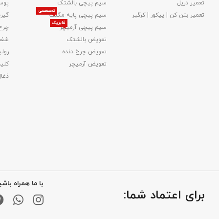
تعمیر دریل
سیم پیچی بالشتک
پوس
تخصصی
تعمیر بتن کن | پیکور | کرگیر
سیم پیچی پایه مگنت
گیر
فابریک
سیم پیچی آرمیچر
چرخ
تعویض بالشتک​
شفت
تعویض چرخ دنده
رولب
تعویض آرمیچر
کلید
ذغا
با ما همراه باشی
برای اعتماد شما: