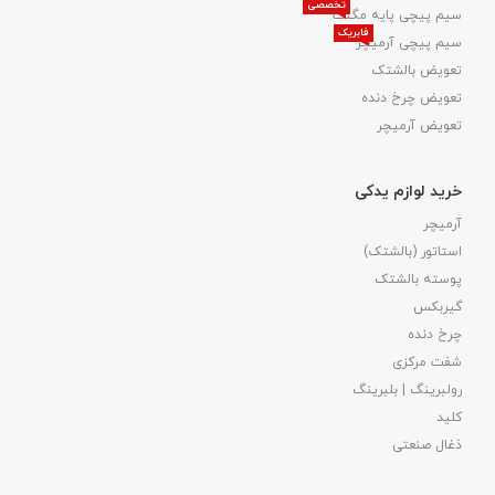
تخصصی
سیم پیچی پایه مگنت
فابریک
سیم پیچی آرمیچر
تعویض بالشتک​
تعویض چرخ دنده
تعویض آرمیچر
خرید لوازم یدکی
آرمیچر
استاتور (بالشتک)
پوسته بالشتک
گیربکس
چرخ دنده
شفت مرکزی
رولبرینگ | بلبرینگ
کلید
ذغال صنعتی