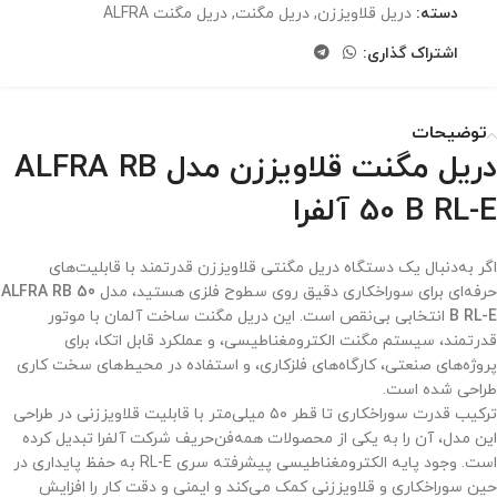
دسته:
دریل قلاویززن
,
دریل مگنت
,
دریل مگنت ALFRA
اشتراک گذاری:
توضیحات
دریل مگنت قلاویززن مدل ALFRA RB
50 B RL-E آلفرا
اگر به‌دنبال یک دستگاه دریل مگنتی قلاویززن قدرتمند با قابلیت‌های
حرفه‌ای برای سوراخکاری دقیق روی سطوح فلزی هستید، مدل
ALFRA RB 50
B RL-E
انتخابی بی‌نقص است. این دریل مگنت ساخت آلمان با موتور
قدرتمند، سیستم مگنت الکترومغناطیسی، و عملکرد قابل اتکا، برای
پروژه‌های صنعتی، کارگاه‌های فلزکاری، و استفاده در محیط‌های سخت کاری
طراحی شده است.
ترکیب قدرت سوراخکاری تا قطر ۵۰ میلی‌متر با قابلیت قلاویززنی در طراحی
این مدل، آن را به یکی از محصولات همه‌فن‌حریف شرکت آلفرا تبدیل کرده
است. وجود پایه الکترومغناطیسی پیشرفته سری RL-E به حفظ پایداری در
حین سوراخکاری و قلاویززنی کمک می‌کند و ایمنی و دقت کار را افزایش