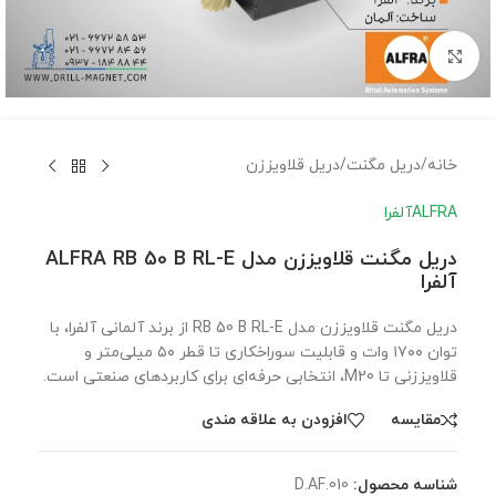
برای بزرگنمایی کلیک کنید
خانه
/
دریل مگنت
/
دریل قلاویززن
ALFRA
آلفرا
دریل مگنت قلاویززن مدل ALFRA RB 50 B RL-E
آلفرا
دریل مگنت قلاویززن مدل RB 50 B RL-E از برند آلمانی آلفرا، با
توان ۱۷۰۰ وات و قابلیت سوراخکاری تا قطر ۵۰ میلی‌متر و
قلاویززنی تا M20، انتخابی حرفه‌ای برای کاربردهای صنعتی است.
مقايسه
افزودن به علاقه مندی
شناسه محصول:
D.AF.010