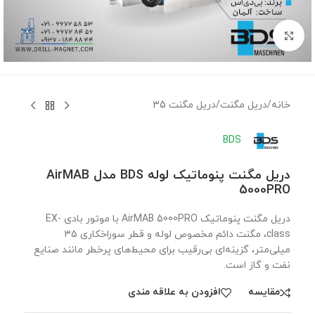
برای بزرگنمایی کلیک کنید
خانه
/
دریل مگنت
/
دریل مگنت 35
BDS
دریل مگنت پنوماتیک لوله BDS مدل AirMAB
5000PRO
دریل مگنت پنوماتیک AirMAB 5000PRO با موتور بادی EX-
class، مگنت دائم مخصوص لوله و قطر سوراخکاری ۳۵
میلی‌متر، گزینه‌ای بی‌رقیب برای محیط‌های پرخطر مانند صنایع
نفت و گاز است.
مقايسه
افزودن به علاقه مندی