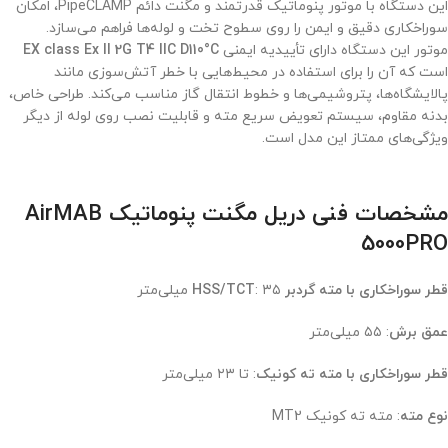
این دستگاه با موتور پنوماتیک قدرتمند و مگنت دائم PipeCLAMP، امکان
سوراخکاری دقیق و ایمن را روی سطوح تخت و لوله‌ها فراهم می‌سازد.
موتور این دستگاه دارای تأییدیه ایمنی
EX class Ex II 2G T4 IIC D110°C
است که آن را برای استفاده در محیط‌هایی با خطر آتش‌سوزی مانند
پالایشگاه‌ها، پتروشیمی‌ها و خطوط انتقال گاز مناسب می‌کند. طراحی خاص،
بدنه مقاوم، سیستم تعویض سریع مته و قابلیت نصب روی لوله از دیگر
ویژگی‌های ممتاز این مدل است.
مشخصات فنی دریل مگنت پنوماتیک AirMAB
5000PRO
قطر سوراخکاری با مته گردبر HSS/TCT
: ۳۵ میلی‌متر
عمق برش
: ۵۵ میلی‌متر
قطر سوراخکاری با مته ته کونیک
: تا ۲۳ میلی‌متر
نوع مته
: مته ته کونیک MT2