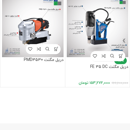
دریل مگنت PMD3530
-8%
دریل مگنت FE 35 DC
153,272,000
تومان
166,600,000