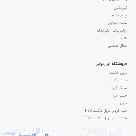
پوسته بالشتک
گیربکس
چرخ دنده
شفت مرکزی
رولبرینگ | بلبرینگ
کلید
ذغال صنعتی
فروشگاه ابزاربرقی
دریل مگنت
پایه مگنت
سنگ فرز
مینی فرز
دریل
مته گردبر دریل مگنت HSS
مته گردبر دریل مگنت TCT