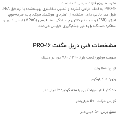
متوسط روی فلزات طراحی شده است.
PRO-16 به لطف طراحی فشرده و تحلیل ساختاری بهینه‌شده با نرم‌افزار FEA،
طول عمر بالایی دارد. استفاده از
آهنربای هوشمند سبک، پایه صرفه‌جوی
انرژی (ESB)
و
سیستم کنترل چسبندگی مغناطیسی (MPAC)
ایمنی کاربر و
عملکرد دستگاه را به‌طور چشم‌گیری افزایش می‌دهد.
مشخصات فنی دریل مگنت PRO-16
سرعت موتور (تحت بار):
390 / 780 دور در دقیقه
توان:
1100 وات
وزن:
14 کیلوگرم
حداکثر قطر سوراخکاری با مته گردبر:
16 میلی‌متر
کورس حرکت:
160 میلی‌متر
عمق برش:
50 میلی‌متر