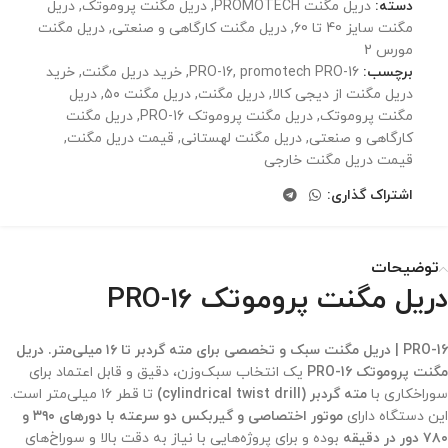
دسته:
دریل مگنت PROMOTECH
,
دریل مگنت پروموتک
,
دریل
مگنت سایز 40 تا 60
,
دریل مگنت کارگاهی و صنعتی
,
دریل مگنت
مورس 2
برچسب:
promotech PRO-16
,
PRO-16
,
خرید دریل مگنت
,
خرید
دریل مگنت از دیجی کالا
,
دریل مگنت
,
دریل مگنت ۵۰
,
دریل
مگنت پروموتک
,
دریل مگنت پروموتک PRO-16
,
دریل مگنت
کارگاهی و صنعتی
,
دریل مگنت لهستانی
,
قیمت دریل مگنت
,
قیمت دریل مگنت خارجی
اشتراک گذاری:
توضیحات
دریل مگنت پروموتک PRO-16
PRO-16 | دریل مگنت سبک و تخصصی برای مته گردبر تا ۱۶ میلی‌متر. دریل
مگنت پروموتک PRO-16
یک انتخاب سبک‌وزن، دقیق و قابل اعتماد برای
سوراخکاری با
مته گردبر
(cylindrical twist drill)
تا قطر ۱۶ میلی‌متر است.
این دستگاه دارای
موتور اختصاصی و گیربکس دو سرعته با دورهای ۳۹۰ و
۷۸۰ دور در دقیقه
بوده و برای پروژه‌هایی با نیاز به دقت بالا و سوراخ‌های