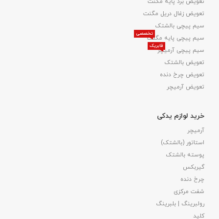
تعویض برد پایه مگنت
تعویض زغال دریل مگنت
سیم پیچی بالشتک
تخصصی
سیم پیچی پایه مگنت
فابریک
سیم پیچی آرمیچر
تعویض بالشتک​
تعویض چرخ دنده
تعویض آرمیچر
خرید لوازم یدکی
آرمیچر
استاتور (بالشتک)
پوسته بالشتک
گیربکس
چرخ دنده
شفت مرکزی
رولبرینگ | بلبرینگ
کلید