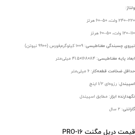
ولتاژ:
220–240 ولت، 50–60 هرتز
110–120 ولت، 50–60 هرتز
نیروی چسبندگی مغناطیسی:
1009 کیلوگرم‌فورس (9900 نیوتن)
ابعاد پایه مغناطیسی:
84×168×41.5 میلی‌متر
حداقل ضخامت قطعه‌کار:
6 میلی‌متر
اسپیندل:
رزوه‌ای 1/2 اینچ
نگهدارنده ابزار:
مطابق اسپیندل
گارانتی:
۲ سال
قیمت دریل مگنت PRO-16