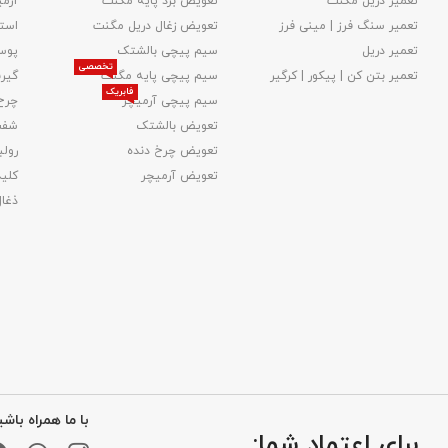
تعمیر دریل مگنت
تعویض برد پایه مگنت
آرمی
تعمیر سنگ فرز | مینی فرز
تعویض زغال دریل مگنت
استا
تعمیر دریل
سیم پیچی بالشتک
پوس
تخصصی
تعمیر بتن کن | پیکور | کرگیر
سیم پیچی پایه مگنت
گیر
فابریک
سیم پیچی آرمیچر
چرخ
تعویض بالشتک​
شفت
تعویض چرخ دنده
رولب
تعویض آرمیچر
کلید
ذغا
با ما همراه باشی
برای اعتماد شما: