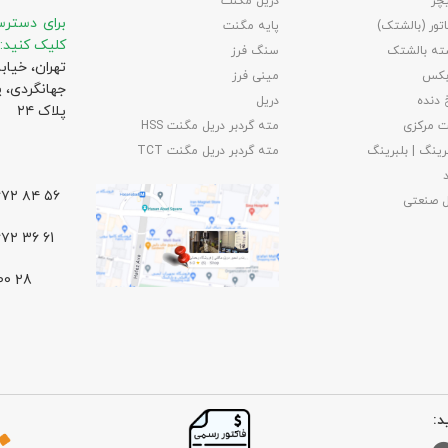
چر
دریل مگنت
برای دسترس
تور (بالشتک)
پایه مگنت
کلیک کنید:
ته بالشتک
سنگ فرز
تهران، خیاب
بکس
مینی فرز
جهانگردی،‌ 
 دنده
دریل
پلاک ۲۴
 مرکزی
مته گردبر دریل مگنت HSS
رینگ | بلبرینگ
مته گردبر دریل مگنت TCT
۵۶ ۸۴ ۶۶۷۲ – ۰۲۱
ل صنعتی
61 36 ۶۶۷۲ – ۰۲۱
د: