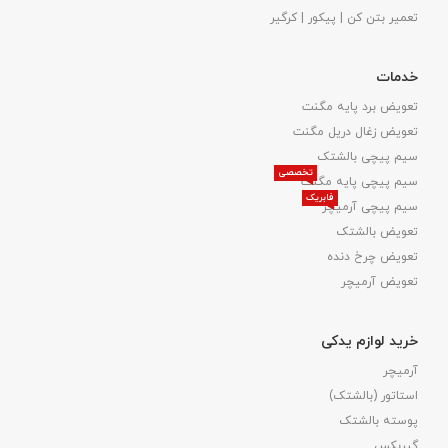
تعمیر بتن کن | پیکور | کرگیر
خدمات
تعویض برد پایه مگنت
تعویض زغال دریل مگنت
سیم پیچی بالشتک
تخصصی
سیم پیچی پایه مگنت
فابریک
سیم پیچی آرمیچر
تعویض بالشتک​
تعویض چرخ دنده
تعویض آرمیچر
خرید لوازم یدکی
آرمیچر
استاتور (بالشتک)
پوسته بالشتک
گیربکس