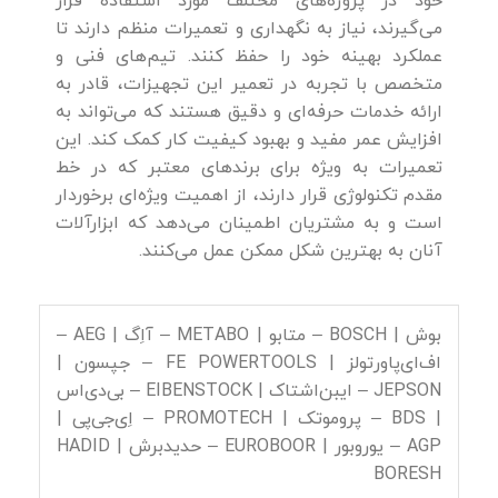
خود در پروژه‌های مختلف مورد استفاده قرار
می‌گیرند، نیاز به نگهداری و تعمیرات منظم دارند تا
عملکرد بهینه خود را حفظ کنند. تیم‌های فنی و
متخصص با تجربه در تعمیر این تجهیزات، قادر به
ارائه خدمات حرفه‌ای و دقیق هستند که می‌تواند به
افزایش عمر مفید و بهبود کیفیت کار کمک کند. این
تعمیرات به ویژه برای برندهای معتبر که در خط
مقدم تکنولوژی قرار دارند، از اهمیت ویژه‌ای برخوردار
است و به مشتریان اطمینان می‌دهد که ابزارآلات
آنان به بهترین شکل ممکن عمل می‌کنند.
بوش | BOSCH – متابو | METABO – آاِگ | AEG –
اف‌ای‌پاورتولز | FE POWERTOOLS – جپسون |
JEPSON – ایبن‌اشتاک | EIBENSTOCK – بی‌دی‌اس
| BDS – پروموتک | PROMOTECH – اِی‌جی‌پی |
AGP – یوروبور | EUROBOOR – حدیدبرش | HADID
BORESH