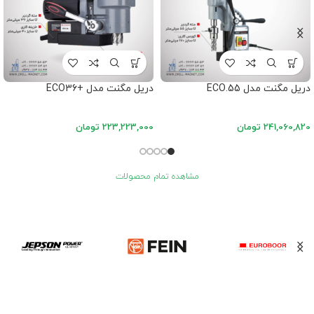
دریل مگنت مدل ECO.55
دریل مگنت مدل +ECO36
241,060,820
تومان
223,223,000
تومان
مشاهده تمام محصولات