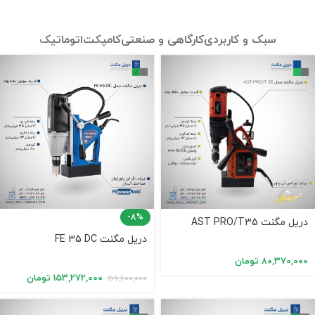
سبک و کاربردی
کارگاهی و صنعتی
کامپکت
اتوماتیک
-8%
دریل مگنت AST PRO/T35
دریل مگنت FE 35 DC
80,370,000
تومان
153,272,000
تومان
166,600,000