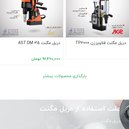
دریل مگنت قلاویززن TP2000
دریل مگنت AST.DM 35
96,460,000
تومان
بارگذاری محصولات بیشتر
علت استفاده از دریل مگنت
دریل مگنت