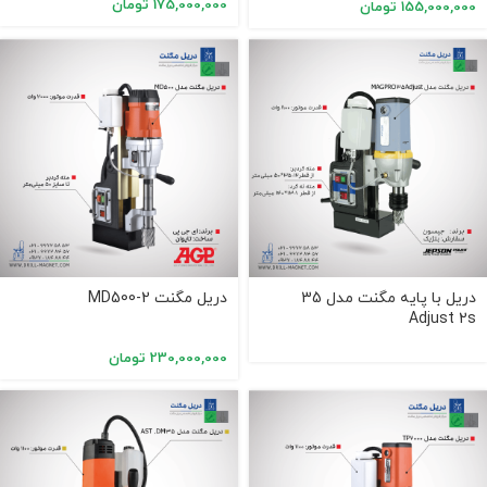
175,000,000
تومان
155,000,000
تومان
دریل با پایه مگنت مدل 35
دریل مگنت MD500-2
Adjust 2s
230,000,000
تومان