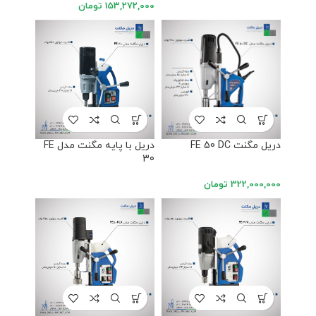
153,272,000
تومان
دریل مگنت FE 50 DC
دریل با پایه مگنت مدل FE
30
322,000,000
تومان