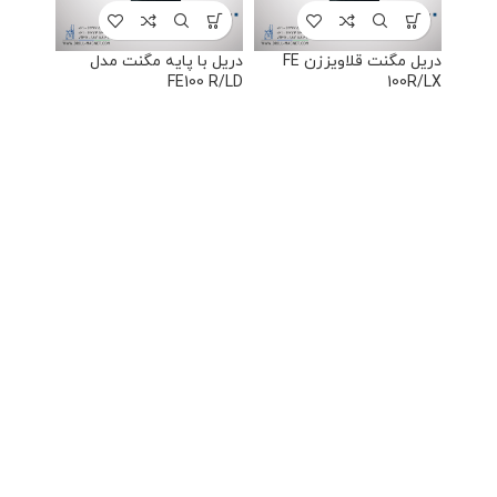
دریل مگنت قلاویززن FE
دریل با پایه مگنت مدل
FE100 R/LD
100R/LX