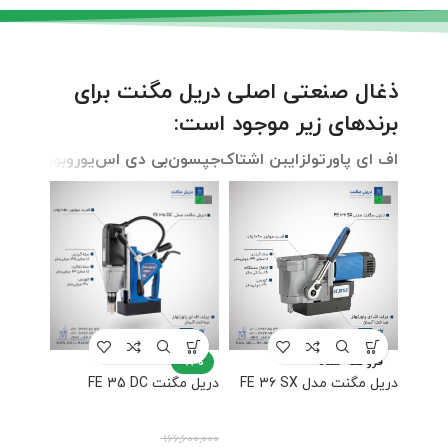
ذغال صنعتی اصلی دریل مگنت برای
برندهای زیر موجود است:
اف ای پاورتولز
ایبن اشتاک
جپسون
بی دی اس
یوروبور
بوش
پر
فروخته شده
-8%
دریل مگنت مدل FE 36 SX
دریل مگنت FE 35 DC
166,600,000