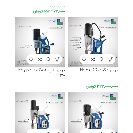
166,600,000
153,272,000
تومان
دریل مگنت FE 50 DC
دریل با پایه مگنت مدل FE
30
322,000,000
تومان