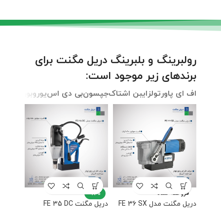
رولبرینگ و بلبرینگ دریل مگنت برای
برندهای زیر موجود است:
اف ای پاورتولز
ایبن اشتاک
جپسون
بی دی اس
یوروبور
بوش
پر
فروخته شده
-8%
دریل مگنت مدل FE 36 SX
دریل مگنت FE 35 DC