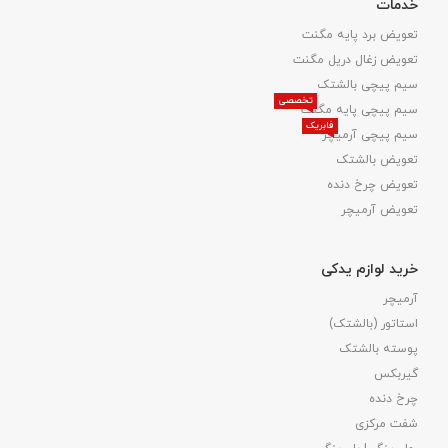
خدمات
تعویض برد پایه مگنت
تعویض زغال دریل مگنت
سیم پیچی بالشتک
تخصصی
سیم پیچی پایه مگنت
فابریک
سیم پیچی آرمیچر
تعویض بالشتک​
تعویض چرخ دنده
تعویض آرمیچر
خرید لوازم یدکی
آرمیچر
استاتور (بالشتک)
پوسته بالشتک
گیربکس
چرخ دنده
شفت مرکزی