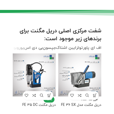
شفت مرکزی اصلی دریل مگنت برای
برندهای زیر موجود است:
اف ای پاورتولز
ایبن اشتاک
جپسون
بی دی اس
یوروبور
بوش
پر
فروخته شده
-8%
دریل مگنت مدل FE 36 SX
دریل مگنت FE 35 DC