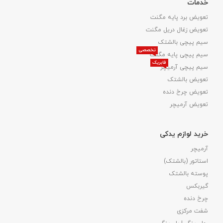
خدمات
تعویض برد پایه مگنت
تعویض زغال دریل مگنت
سیم پیچی بالشتک
تخصصی
سیم پیچی پایه مگنت
فابریک
سیم پیچی آرمیچر
تعویض بالشتک​
تعویض چرخ دنده
تعویض آرمیچر
خرید لوازم یدکی
آرمیچر
استاتور (بالشتک)
پوسته بالشتک
گیربکس
چرخ دنده
شفت مرکزی