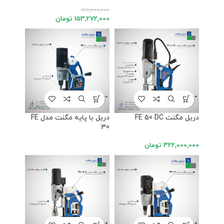
166,600,000
153,272,000
تومان
دریل مگنت FE 50 DC
دریل با پایه مگنت مدل FE
30
322,000,000
تومان