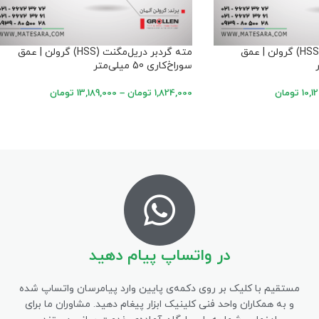
مته گردبر دریل‌مگنت (HSS) گرولن | عمق
مته گردبر دریل‌مگنت (HSS) گرولن | عمق
سوراخ‌کاری 50 میلی‌متر
10,1
تومان
1,824,000
تومان
–
13,189,000
تومان
در واتساپ پیام دهید
مستقیم با کلیک بر روی دکمه‌ی پایین وارد پیامرسان واتساپ شده
و به همکاران واحد فنی کلینیک ابزار پیغام دهید. مشاوران ما برای