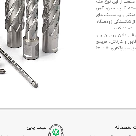
 صنعت از این نوع مته
یخته گری، چدن، آهن
منگنز و پلاستیک های
از شکستگی زودهنگام
ستفاده کنید.
رار دادن بهترین و با
ابور و کارناش، خریدی
آسان و مطمئن را برای شما فراهم آورده است. مته‌های معمولی HSS با عمق سوراخ‌کاری ۱۲ تا 65
 منصفانه
عیب یابی