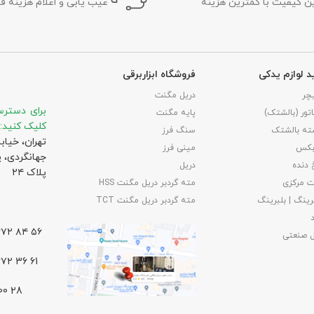
رین کیفیت با کمترین هزینه
عیب یابی و اعلام هزینه ف
د لوازم یدکی
فروشگاه ابزاربرقی
چر
دریل مگنت
برای دسترس
تور (بالشتک)
پایه مگنت
کلیک کنید:
ته بالشتک
سنگ فرز
تهران، خیاب
بکس
مینی فرز
جهانگردی،‌ 
 دنده
دریل
پلاک ۲۴
 مرکزی
مته گردبر دریل مگنت HSS
رینگ | بلبرینگ
مته گردبر دریل مگنت TCT
۵۶ ۸۴ ۶۶۷۲ – ۰۲۱
ل صنعتی
61 36 ۶۶۷۲ – ۰۲۱