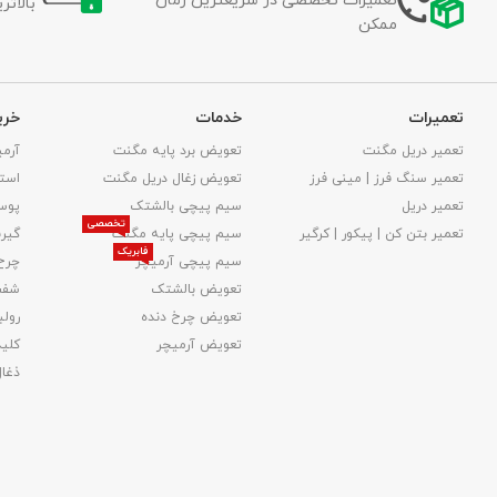
تعمیرات تخصصی در سریعترین زمان
بالات
ممکن
تعمیرات
خدمات
خری
تعمیر دریل مگنت
تعویض برد پایه مگنت
آرمی
تعمیر سنگ فرز | مینی فرز
تعویض زغال دریل مگنت
استا
تعمیر دریل
سیم پیچی بالشتک
پوس
تخصصی
تعمیر بتن کن | پیکور | کرگیر
سیم پیچی پایه مگنت
گیر
فابریک
سیم پیچی آرمیچر
چرخ
تعویض بالشتک​
شفت
تعویض چرخ دنده
رولب
تعویض آرمیچر
کلید
ذغا