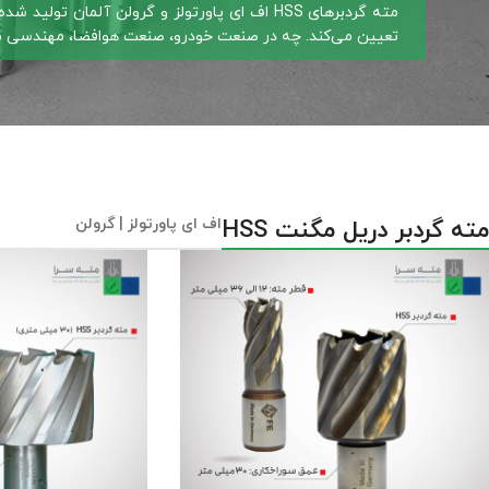
مته گردبرهای HSS اف ای پاورتولز و گرولن آلمان تولید شده
تعیین می‌کند.
چه در صنعت خودرو، صنعت هوافضا، مهندسی مکان
مته گردبر دریل مگنت HSS
اف ای پاورتولز | گرولن