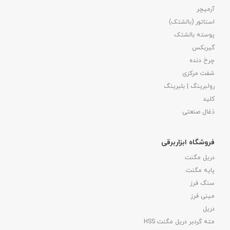
آرمیچر
استاتور (بالشتک)
پوسته بالشتک
گیربکس
چرخ دنده
شفت مرکزی
رولبرینگ | بلبرینگ
کلید
ذغال صنعتی
فروشگاه ابزاربرقی
دریل مگنت
پایه مگنت
سنگ فرز
مینی فرز
دریل
مته گردبر دریل مگنت HSS