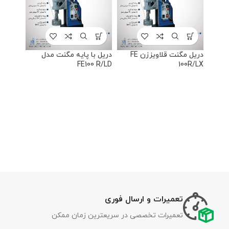
دریل مگنت قلاویززن FE
دریل با پایه مگنت مدل
FE100 R/LD
100R/LX
تعمیرات و ارسال فوری
تعمیرات تخصصی در سریعترین زمان ممکن