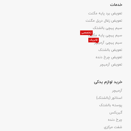
خدمات
تعویض برد پایه مگنت
تعویض زغال دریل مگنت
سیم پیچی بالشتک
تخصصی
سیم پیچی پایه مگنت
فابریک
سیم پیچی آرمیچر
تعویض بالشتک​
تعویض چرخ دنده
تعویض آرمیچر
خرید لوازم یدکی
آرمیچر
استاتور (بالشتک)
پوسته بالشتک
گیربکس
چرخ دنده
شفت مرکزی