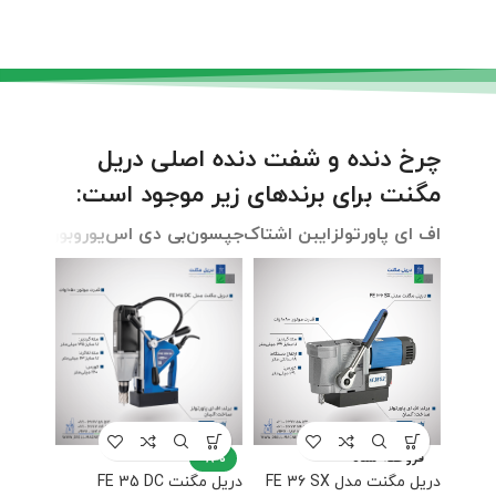
چرخ دنده و شفت دنده اصلی دریل
مگنت برای برندهای زیر موجود است:
اف ای پاورتولز
ایبن اشتاک
جپسون
بی دی اس
یوروبور
بوش
پر
فروخته شده
-8%
دریل مگنت مدل FE 36 SX
دریل مگنت FE 35 DC