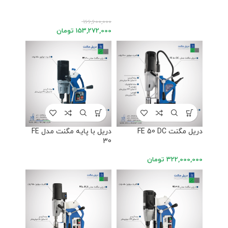
166,600,000
153,272,000
تومان
دریل مگنت FE 50 DC
دریل با پایه مگنت مدل FE
30
322,000,000
تومان