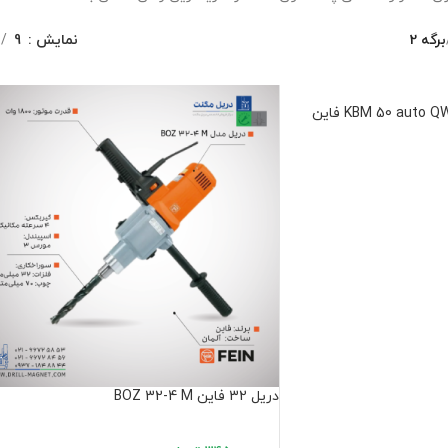
برگه 2
نمایش
9
دریل 32 فاین BOZ 32-4 M