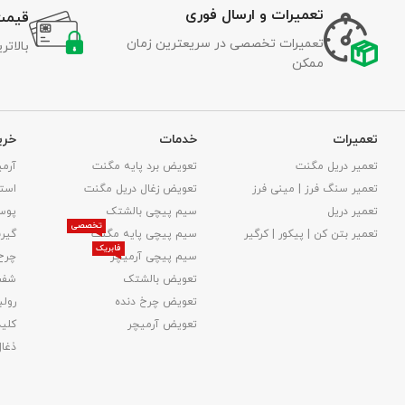
تعمیرات و ارسال فوری
قیمت
تعمیرات تخصصی در سریعترین زمان
بالات
ممکن
تعمیرات
خدمات
خری
تعمیر دریل مگنت
تعویض برد پایه مگنت
آرمی
تعمیر سنگ فرز | مینی فرز
تعویض زغال دریل مگنت
استا
تعمیر دریل
سیم پیچی بالشتک
پوس
تخصصی
تعمیر بتن کن | پیکور | کرگیر
سیم پیچی پایه مگنت
گیر
فابریک
سیم پیچی آرمیچر
چرخ
تعویض بالشتک​
شفت
تعویض چرخ دنده
رولب
تعویض آرمیچر
کلید
ذغا