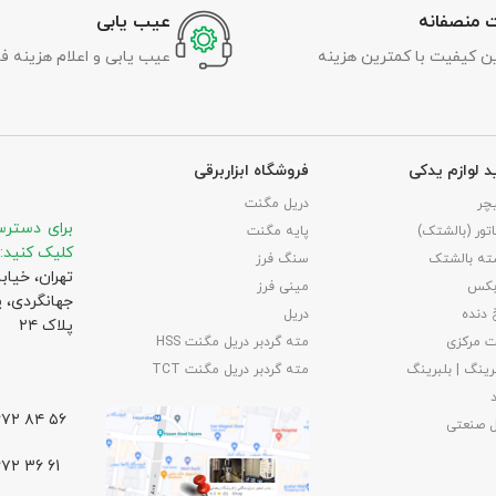
 منصفانه
عیب یابی
رین کیفیت با کمترین هزینه
عیب یابی و اعلام هزینه ف
د لوازم یدکی
فروشگاه ابزاربرقی
چر
دریل مگنت
برای دسترس
تور (بالشتک)
پایه مگنت
کلیک کنید:
ته بالشتک
سنگ فرز
تهران، خیاب
بکس
مینی فرز
جهانگردی،‌ 
 دنده
دریل
پلاک ۲۴
 مرکزی
مته گردبر دریل مگنت HSS
رینگ | بلبرینگ
مته گردبر دریل مگنت TCT
۵۶ ۸۴ ۶۶۷۲ – ۰۲۱
ل صنعتی
61 36 ۶۶۷۲ – ۰۲۱