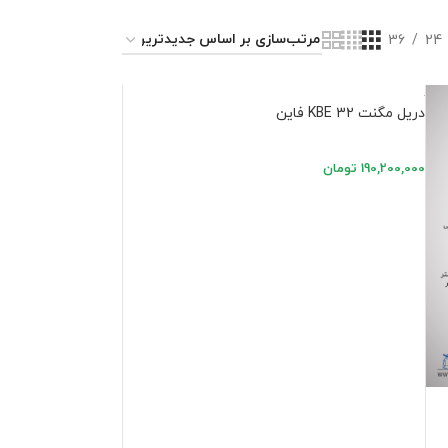
36
24
دریل مگنت KBE 32 فاین
190,200,000
تومان