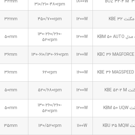
32mm
1800W
310/210-480rpm
نت KBE 32
1200W
450/700rpm
32mm
130-260/260-
KBM 50 A
1200W
50mm
520rpm
36mm
130-610/130-660rpm
1200W
K
1600W
620rpm
36mm
KBE 52-
1200W
520/680rpm
50mm
130-260/260-
KBM 50
1200W
50mm
520rpm
KBU 3
1100W
130/520rpm
35mm