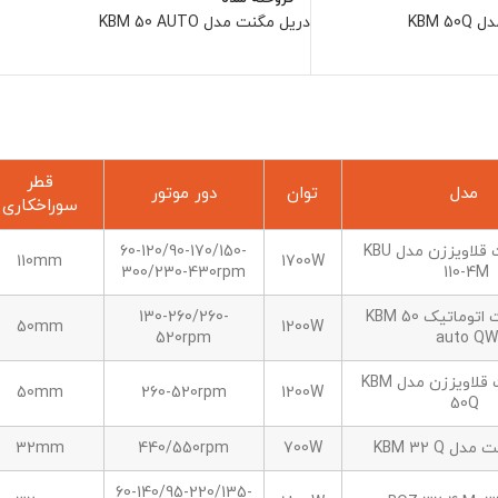
KBM 
دریل مگنت مدل KBM 50 AUTO
قطر
مدل
توان
دور موتور
سوراخکاری
دریل مگنت قلاویززن مدل KBU
60-120/90-170/150-
110mm
1700W
300/230-430rpm
110-4M
دریل مگنت اتوماتیک KBM 50
130-260/260-
50mm
1200W
520rpm
auto QW
دریل مگنت قلاویززن مدل KBM
50mm
260-520rpm
1200W
50Q
ل KBM 32 Q
700W
440/550rpm
32mm
60-140/95-220/135-