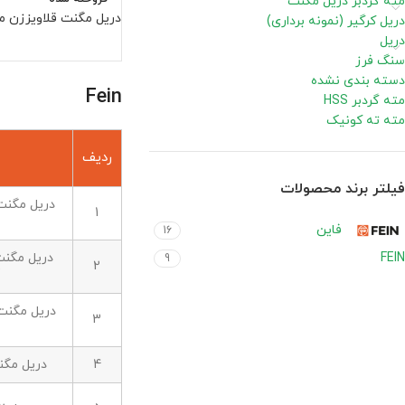
مته گردبر دریل مگنت
دریل مگنت قلاویززن مدل 50Q
دریل کرگیر (نمونه برداری)
دریل
سنگ فرز
دسته بندی نشده
Fein
مته گردبر HSS
مته ته کونیک
ردیف
فیلتر برند محصولات
1
فاین
16
FEIN
9
2
3
4
دریل مگنت مد