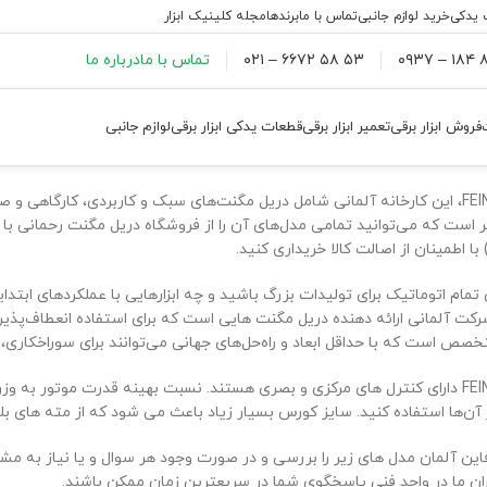
 یدکی
خرید لوازم جانبی
تماس با ما
برندها
مجله کلینیک ابزار
۸۸
۵۳ ۵۸ ۶۶۷۲ – ۰۲۱
تماس با ما
درباره ما
فروش ابزار برقی
تعمیر ابزار برقی
قطعات یدکی ابزار برقی
لوازم جانبی
دریل مگنت های فاین FEIN، این کارخانه آلمانی شامل دریل مگنت‌های سبک و کاربردی، کا
ی) با اطمینان از اصالت کالا خریداری کنید.
کت آلمانی ارائه دهنده دریل مگنت هایی است که برای استفاده انعطاف‌پذیر
ص است که با حداقل ابعاد و راه‌حل‌های جهانی می‌توانند برای سوراخکاری، 
دریل مگنت های فاین FEIN دارای کنترل های مرکزی و بصری هستند. نسبت بهینه قدرت م
از آن‌ها استفاده کنید. سایز کورس بسیار زیاد باعث می شود که از مته های بل
این آلمان مدل های زیر را بررسی و در صورت وجود هر سوال و یا نیاز به م
اران ما در واحد فنی پاسخگوی شما در سریعترین زمان ممکن باشند.