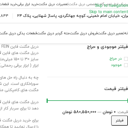
ینیک ابزار تعمیرگاه تخصصی دریل مگنت
تعمیرات دریل مگنت
خرید ابزار برقی
خرید قطعات
Skip to navigation
Skip to main content
ران،‌ خیابان امام خمینی، کوچه جهانگردی، پاساژ شهلایی، پلاک ۲۴
۴۴ ۱۸۴ – ۰۹۳۷
نه
تعمیر دریل مگنت
فروش دریل مگنت
مته گردبر دریل مگنت
قطعات یدکی دریل مگنت
فیلتر موجودی و حراج
دریل مگنت فاین FEIN
در حراج
موجود
ابزار ( ابزار برقی رحمان
سوراخکاری است. این شر
فیلتر قیمت
مگنت های کامپکتی متخص
دهد تا برای سربار کار 
قیمت:
0 تومان
—
580,550,000 تومان
برای خرید دریل مگنت ف
فیلتر
را ارسال نمایید تا همک