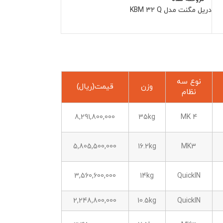
دریل مگنت مدل KBM 32 Q
نوع سه
وزن
قیمت(ریال)
نظام
8,291,800,000
35kg
MK 4
5,805,500,000
16.2kg
MK3
3,560,600,000
14kg
QuickIN
2,248,800,000
10.5kg
QuickIN