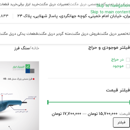
ینیک ابزار تعمیرگاه تخصصی دریل مگنت
تعمیرات دریل مگنت
خرید ابزار برقی
خرید قطعات
Skip to navigation
Skip to main content
ران،‌ خیابان امام خمینی، کوچه جهانگردی، پاساژ شهلایی، پلاک ۲۴
۴۴ ۱۸۴ – ۰۹۳۷
نه
تعمیر دریل مگنت
فروش دریل مگنت
مته گردبر دریل مگنت
قطعات یدکی دریل مگنت
فیلتر موجودی و حراج
خانه
/
سنگ فرز
در حراج
موجود
فیلتر قیمت
قیمت:
15,700,000 تومان
—
17,700,000 تومان
فیلتر