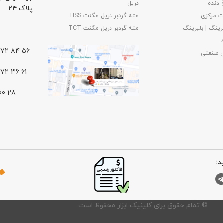
 دنده
دریل
پلاک ۲۴
 مرکزی
مته گردبر دریل مگنت HSS
رینگ | بلبرینگ
مته گردبر دریل مگنت TCT
۵۶ ۸۴ ۶۶۷۲ – ۰۲۱
ل صنعتی
61 36 ۶۶۷۲ – ۰۲۱
د:
©️ تمام حقوق برای کلینیک ابزار محفوظ است.