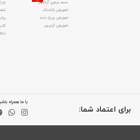
سیم پیچی آرمیچر
چرخ
تعویض بالشتک​
شفت
تعویض چرخ دنده
رولب
تعویض آرمیچر
کلید
ذغا
با ما همراه باشی
برای اعتماد شما: