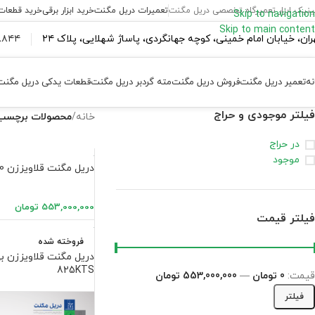
ینیک ابزار تعمیرگاه تخصصی دریل مگنت
تعمیرات دریل مگنت
خرید ابزار برقی
خرید قطعات
Skip to navigation
Skip to main content
ران،‌ خیابان امام خمینی، کوچه جهانگردی، پاساژ شهلایی، پلاک ۲۴
۴۴ ۱۸۴ – ۰۹۳۷
نه
تعمیر دریل مگنت
فروش دریل مگنت
مته گردبر دریل مگنت
قطعات یدکی دریل مگنت
فیلتر موجودی و حراج
خانه
/
محصولات برچسب خ
در حراج
موجود
دریل مگنت قلاویززن MAB800
553,000,000
تومان
فیلتر قیمت
فروخته شده
825KTS
قیمت:
0 تومان
—
553,000,000 تومان
فیلتر