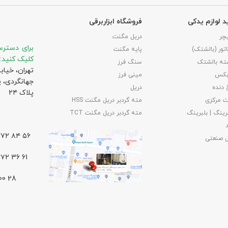
د لوازم یدکی
فروشگاه ابزاربرقی
چر
دریل مگنت
برای دسترس
تور (بالشتک)
پایه مگنت
کلیک کنید:
ته بالشتک
سنگ فرز
تهران، خیاب
بکس
مینی فرز
جهانگردی،‌ 
 دنده
دریل
پلاک ۲۴
 مرکزی
مته گردبر دریل مگنت HSS
رینگ | بلبرینگ
مته گردبر دریل مگنت TCT
۵۶ ۸۴ ۶۶۷۲ – ۰۲۱
ل صنعتی
61 36 ۶۶۷۲ – ۰۲۱