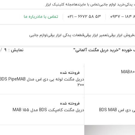
 یدکی
خرید لوازم جانبی
تماس با ما
برندها
مجله کلینیک ابزار
۸۸
۵۳ ۵۸ ۶۶۷۲ – ۰۲۱
تماس با ما
درباره ما
فروش ابزار برقی
تعمیر ابزار برقی
قطعات یدکی ابزار برقی
لوازم جانبی
ورده “خرید دریل مگنت آلمانی”
نمایش
9
فروخته شده
دریل مگنت لوله بی دی اس مدل BDS PipeMAB
200
فروخته شده
دریل مگنت قلاویززن بی دی اس BDS MAB
دریل مگنت کامپکت BDS مدل MAB 155