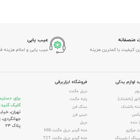
 منصفانه
عیب یابی
رین کیفیت با کمترین هزینه
عیب یابی و اعلام هزینه ف
د لوازم یدکی
فروشگاه ابزاربرقی
چر
دریل مگنت
برای دسترس
تور (بالشتک)
پایه مگنت
کلیک کنید:
ته بالشتک
سنگ فرز
تهران، خیاب
بکس
مینی فرز
جهانگردی،‌ 
 دنده
دریل
پلاک ۲۴
 مرکزی
مته گردبر دریل مگنت HSS
رینگ | بلبرینگ
مته گردبر دریل مگنت TCT