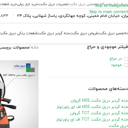
ینیک ابزار تعمیرگاه تخصصی دریل مگنت
تعمیرات دریل مگنت
خرید ابزار برقی
خرید قطعات
Skip to navigation
Skip to main content
ران،‌ خیابان امام خمینی، کوچه جهانگردی، پاساژ شهلایی، پلاک ۲۴
۴۴ ۱۸۴ – ۰۹۳۷
نه
تعمیر دریل مگنت
فروش دریل مگنت
مته گردبر دریل مگنت
قطعات یدکی دریل مگنت
فیلتر موجودی و حراج
خانه
/
محصولات برچسب خورده “دریل م
در حراج
موجود
دسته‌های محصولات
مته گردبر دریل مگنت HSS گرولن
مته گردبر دریل مگنت HSS اف ای پاورتولز
مته گردبر دریل مگنت TCT گرولن
مته گردبر دریل مگنت TCT اف ای پاورتولز
دریل مگنت