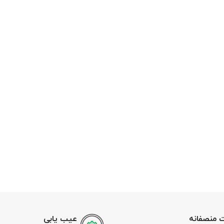
 منصفانه
عیب یابی