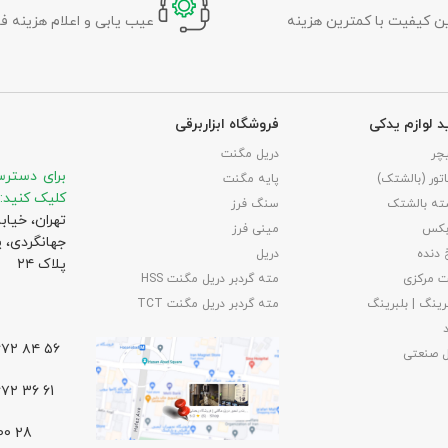
رین کیفیت با کمترین هزینه
عیب یابی و اعلام هزینه ف
د لوازم یدکی
فروشگاه ابزاربرقی
چر
دریل مگنت
برای دسترس
تور (بالشتک)
پایه مگنت
کلیک کنید:
ته بالشتک
سنگ فرز
تهران، خیاب
بکس
مینی فرز
جهانگردی،‌ 
 دنده
دریل
پلاک ۲۴
 مرکزی
مته گردبر دریل مگنت HSS
رینگ | بلبرینگ
مته گردبر دریل مگنت TCT
۵۶ ۸۴ ۶۶۷۲ – ۰۲۱
ل صنعتی
61 36 ۶۶۷۲ – ۰۲۱