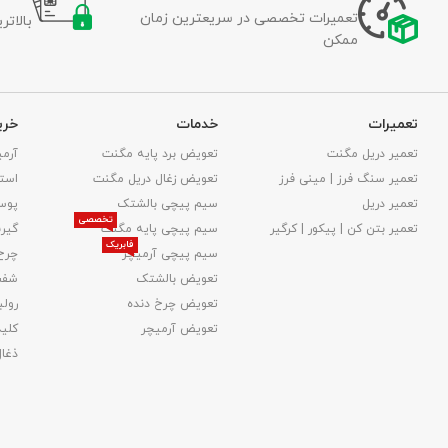
تعمیرات تخصصی در سریعترین زمان
بالات
ممکن
تعمیرات
خدمات
خری
تعمیر دریل مگنت
تعویض برد پایه مگنت
آرمی
تعمیر سنگ فرز | مینی فرز
تعویض زغال دریل مگنت
استا
تعمیر دریل
سیم پیچی بالشتک
پوس
تخصصی
تعمیر بتن کن | پیکور | کرگیر
سیم پیچی پایه مگنت
گیر
فابریک
سیم پیچی آرمیچر
چرخ
تعویض بالشتک​
شفت
تعویض چرخ دنده
رولب
تعویض آرمیچر
کلید
ذغا