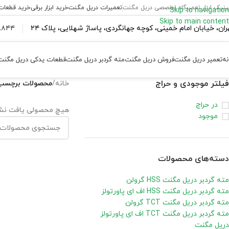
ینیک ابزار تعمیرگاه تخصصی دریل مگنت
تعمیرات دریل مگنت
خرید ابزار برقی
خرید قطعات
Skip to navigation
Skip to main content
ران،‌ خیابان امام خمینی، کوچه جهانگردی، پاساژ شهلایی، پلاک ۲۴
۴۴ ۱۸۴ – ۰۹۳۷
نه
تعمیر دریل مگنت
فروش دریل مگنت
مته گردبر دریل مگنت
قطعات یدکی دریل مگنت
فیلتر موجودی و حراج
خانه
/
محصولات برچسب خورده “دریل مگ
در حراج
هیچ محصولی یافت نشد
موجود
دسته‌های محصولات
مته گردبر دریل مگنت HSS گرولن
مته گردبر دریل مگنت HSS اف ای پاورتولز
مته گردبر دریل مگنت TCT گرولن
مته گردبر دریل مگنت TCT اف ای پاورتولز
دریل مگنت