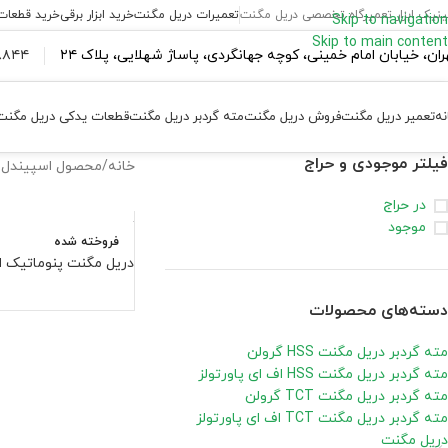
ینیک ابزار تعمیرگاه تخصصی دریل مگنت
تعمیرات دریل مگنت
خرید ابزار برقی
خرید قطعات
Skip to navigation
Skip to main content
ران،‌ خیابان امام خمینی، کوچه جهانگردی، پاساژ شهلایی، پلاک ۲۴
۴۴ ۱۸۴ – ۰۹۳۷
نه
تعمیر دریل مگنت
فروش دریل مگنت
مته گردبر دریل مگنت
قطعات یدکی دریل مگنت
فیلتر موجودی و حراج
خانه
/
محصول اسپیندل (ا
در حراج
موجود
فروخته شده
دریل مگنت پنوماتیک اف ای مد
دسته‌های محصولات
مته گردبر دریل مگنت HSS گرولن
مته گردبر دریل مگنت HSS اف ای پاورتولز
مته گردبر دریل مگنت TCT گرولن
مته گردبر دریل مگنت TCT اف ای پاورتولز
دریل مگنت