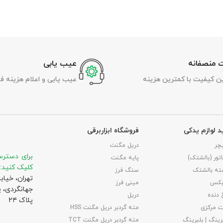
 منصفانه
عیب یابی
رین کیفیت با کمترین هزینه
عیب یابی و اعلام هزینه ف
د لوازم یدکی
فروشگاه ابزاربرقی
چر
دریل مگنت
برای دسترس
تور (بالشتک)
پایه مگنت
کلیک کنید:
ته بالشتک
سنگ فرز
تهران، خیاب
بکس
مینی فرز
جهانگردی،‌ 
 دنده
دریل
پلاک ۲۴
 مرکزی
مته گردبر دریل مگنت HSS
رینگ | بلبرینگ
مته گردبر دریل مگنت TCT