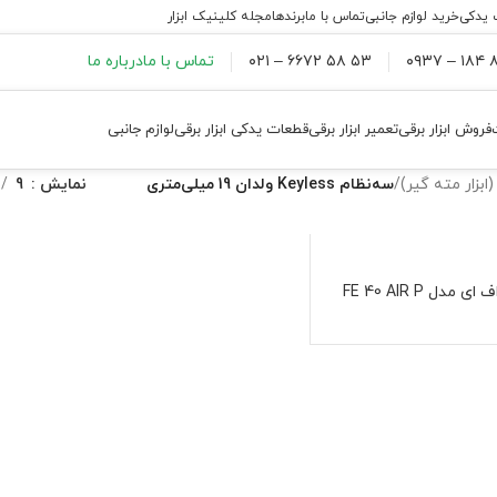
 یدکی
خرید لوازم جانبی
تماس با ما
برندها
مجله کلینیک ابزار
۸۸
۵۳ ۵۸ ۶۶۷۲ – ۰۲۱
تماس با ما
درباره ما
فروش ابزار برقی
تعمیر ابزار برقی
قطعات یدکی ابزار برقی
لوازم جانبی
بزار مته گیر)
/
سه‌نظام Keyless ولدان 19 میلی‌متری
نمایش
9
ل FE 40 AIR P