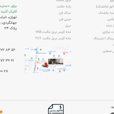
چر
دریل مگنت
برای دسترس
تور (بالشتک)
پایه مگنت
کلیک کنید:
ته بالشتک
سنگ فرز
تهران، خیاب
بکس
مینی فرز
جهانگردی،‌ 
 دنده
دریل
پلاک ۲۴
 مرکزی
مته گردبر دریل مگنت HSS
رینگ | بلبرینگ
مته گردبر دریل مگنت TCT
۵۶ ۸۴ ۶۶۷۲ – ۰۲۱
ل صنعتی
61 36 ۶۶۷۲ – ۰۲۱
د: