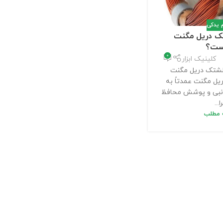
م یدکی
ک دریل مگنت
ست؟
0
کلینیک ابزار
الشتک دریل مگنت
ل مگنت عمدتاً به
نبی و پوشش محافظ
ا...
ه مطلب