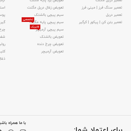
تعمیر دریل مگنت
تعویض برد پایه مگنت
آرمی
تعمیر سنگ فرز | مینی فرز
تعویض زغال دریل مگنت
استا
تعمیر دریل
سیم پیچی بالشتک
پوس
تخصصی
تعمیر بتن کن | پیکور | کرگیر
سیم پیچی پایه مگنت
گیر
فابریک
سیم پیچی آرمیچر
چرخ
تعویض بالشتک​
شفت
تعویض چرخ دنده
رولب
تعویض آرمیچر
کلید
ذغا
با ما همراه باشی
برای اعتماد شما: