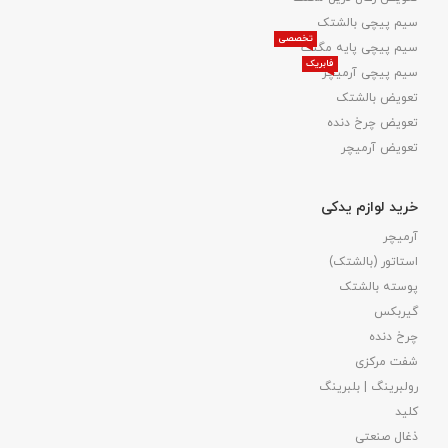
سیم پیچی بالشتک
تخصصی
سیم پیچی پایه مگنت
فابریک
سیم پیچی آرمیچر
تعویض بالشتک​
تعویض چرخ دنده
تعویض آرمیچر
خرید لوازم یدکی
آرمیچر
استاتور (بالشتک)
پوسته بالشتک
گیربکس
چرخ دنده
شفت مرکزی
رولبرینگ | بلبرینگ
کلید
ذغال صنعتی