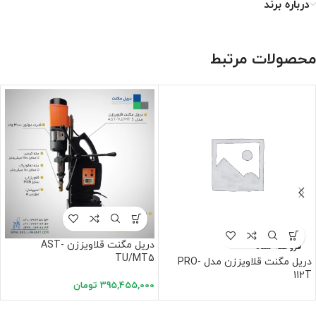
درباره برند
محصولات مرتبط
دریل مگنت قلاویززن AST-
فروخته شده
TU/MT5
دریل مگنت قلاویززن مدل PRO-
112T
395,455,000
تومان