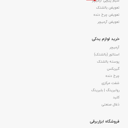
سیم پیچی آرمیچر
تعویض بالشتک​
تعویض چرخ دنده
تعویض آرمیچر
خرید لوازم یدکی
آرمیچر
استاتور (بالشتک)
پوسته بالشتک
گیربکس
چرخ دنده
شفت مرکزی
رولبرینگ | بلبرینگ
کلید
ذغال صنعتی
فروشگاه ابزاربرقی