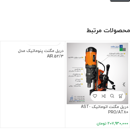
محصولات مرتبط
دریل مگنت پنوماتیک مدل
AIR.52/3
دریل مگنت اتوماتیک AST-
PRO/AT80
207,930,000
تومان