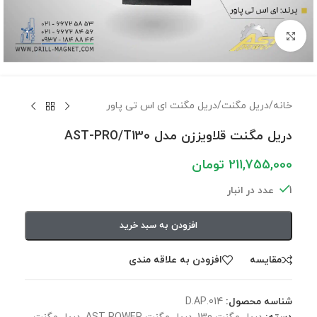
برای بزرگنمایی کلیک کنید
خانه
/
دریل مگنت
/
دریل مگنت ای اس تی پاور
دریل مگنت قلاویززن مدل AST-PRO/T130
211,755,000
تومان
1 عدد در انبار
افزودن به سبد خرید
مقايسه
افزودن به علاقه مندی
شناسه محصول:
D.AP.014