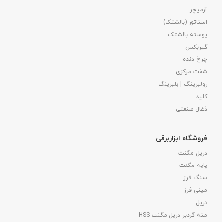
آرمیچر
استاتور (بالشتک)
پوسته بالشتک
گیربکس
چرخ دنده
شفت مرکزی
رولبرینگ | بلبرینگ
کلید
ذغال صنعتی
فروشگاه ابزاربرقی
دریل مگنت
پایه مگنت
سنگ فرز
مینی فرز
دریل
مته گردبر دریل مگنت HSS