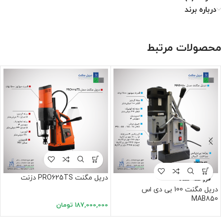
درباره برند
محصولات مرتبط
دریل مگنت PRO625TS دزنت
فروخته شده
دریل مگنت 100 بی دی اس
MAB850
187,000,000
تومان