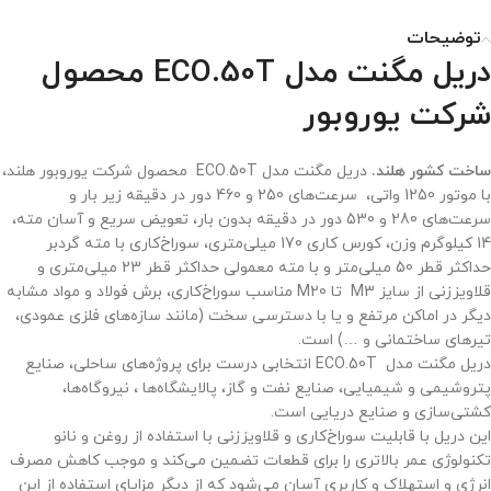
توضیحات
دریل مگنت مدل ECO.50T محصول
شرکت یوروبور
ساخت کشور هلند.
دریل مگنت مدل ECO.50T محصول شرکت یوروبور هلند،
با موتور 1250 واتی، سرعت‌های 250 و 460 دور در دقیقه زیر بار و
سرعت‌های 280 و 530 دور در دقیقه بدون بار، تعویض سریع و آسان مته،
14 کیلوگرم وزن، کورس کاری 170 میلی‌متری، سوراخ‌کاری با مته گردبر
حداکثر قطر 50 میلی‌متر و با مته معمولی حداکثر قطر 23 میلی‌متری و
قلاویززنی از سایز M3 تا M20 مناسب سوراخ‌کاری، برش فولاد و مواد مشابه
دیگر در اماکن مرتفع و یا با دسترسی سخت (مانند سازه‌های فلزی عمودی،
تیرهای ساختمانی و …) است.
دریل مگنت مدل ECO.50T انتخابی درست برای پروژه‌های ساحلی، صنایع
پتروشیمی و شیمیایی، صنایع نفت و گاز، پالایشگاه‌ها ، نیروگاه‌ها،
کشتی‌سازی و صنایع دریایی است.
این دریل با قابلیت سوراخ‌کاری و قلاویززنی با استفاده از روغن و نانو
تکنولوژی عمر بالاتری را برای قطعات تضمین می‌کند و موجب کاهش مصرف
انرژی و استهلاک و کاربری آسان می‌شود که از دیگر مزایای استفاده از این