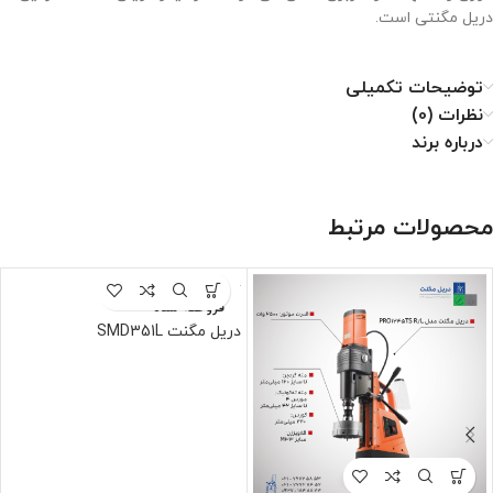
دریل مگنتی است.
توضیحات تکمیلی
نظرات (0)
درباره برند
محصولات مرتبط
فروخته شده
دریل مگنت SMD351L