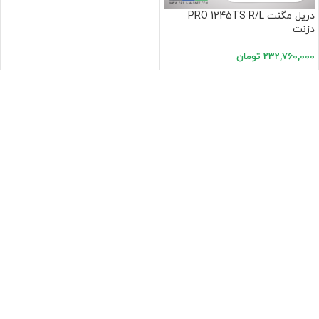
دریل مگنت PRO 1245TS R/L
دزنت
232,760,000
تومان