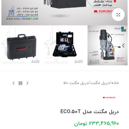
برای بزرگنمایی کلیک کنید
خانه
/
دریل مگنت
/
دریل مگنت ۵۰
دریل مگنت مدل ECO.50T
233,465,960
تومان