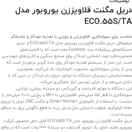
توضیحات
دریل مگنت قلاویززن یوروبور مدل
ECO.55S/TA
مناسب برای سوراخکاری، قلاویززنی و پخ‌زنی با تغذیه خودکار و نمایشگر
دیجیتال.
دریل مگنت قلاویززن یوروبور مدل ECO.55S/TA از سری
دستگاه‌های پیشرفته برند Euroboor هلند است که با قابلیت‌های
منحصربه‌فرد خود، انتخابی ایده‌آل برای صنایع سنگین و کاربردهای مهندسی
است. این مدل از سیستم تغذیه خودکار برای مته گردبر برخوردار است که
پس از پایان سوراخکاری، به‌صورت اتوماتیک باز می‌گردد. همچنین،
صفحه‌نمایش دیجیتال دستگاه به اپراتور میزان بار ایده‌آل در حین کار را
نشان می‌دهد و از خرابی زودرس ابزار جلوگیری می‌کند.
این دستگاه با موتور قدرتمند و گیربکس دو سرعته روغنی، توانایی
سوراخکاری تا قطر ۵۵ میلی‌متر، قلاویززنی تا M20 و پخ‌زنی تا ۶۰ میلی‌متر را
داراست. با استفاده از تکنولوژی Smart Restart و مگنت CNC دوبل با نیروی
۱۸۵۰ کیلوگرم، خطرات احتمالی مثل لرزش زیاد یا قطع ناگهانی برق به حداقل
رسیده است
دریل مگنت قلاویززن یوروبور مدل ECO.55S/TA قابل حمل محصول شرکت
یوروبور هلند، دارای یک موتور قدرتمند دو سرعته 1600 وات است که در واقع