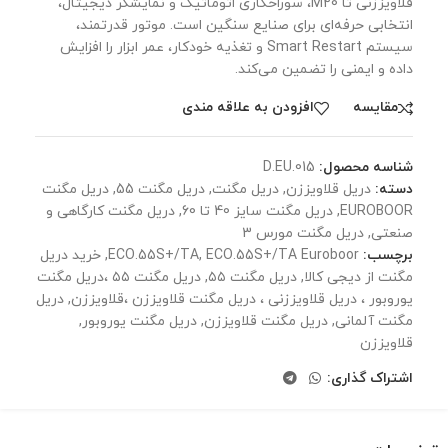
قلاویززنی تا M20، سوراخکاری اتوماتیک و نمایشگر دیجیتال،
انتخابی حرفه‌ای برای صنایع سنگین است. موتور قدرتمند،
سیستم Smart Restart و تغذیه خودکار، عمر ابزار را افزایش
داده و ایمنی را تضمین می‌کند.
مقايسه
افزودن به علاقه مندی
شناسه محصول:
D.EU.015
دسته:
دریل قلاویززن
,
دریل مگنت
,
دریل مگنت 55
,
دریل مگنت
EUROBOOR
,
دریل مگنت سایز 40 تا 60
,
دریل مگنت کارگاهی و
صنعتی
,
دریل مگنت مورس 3
برچسب:
ECO.55S+/TA Euroboor
,
ECO.55S+/TA
,
خرید دریل
مگنت از دیجی کالا
,
دریل مگنت ۵۵
,
دریل مگنت ۵۵ ،‌دریل مگنت
یوروبور ،‌ دریل قلاویززنی ، دریل مگنت قلاویززن ،‌قلاویززن
,
دریل
مگنت آلمانی
,
دریل مگنت قلاویززن
,
دریل مگنت یوروبور
,
قلاویززن
اشتراک گذاری: