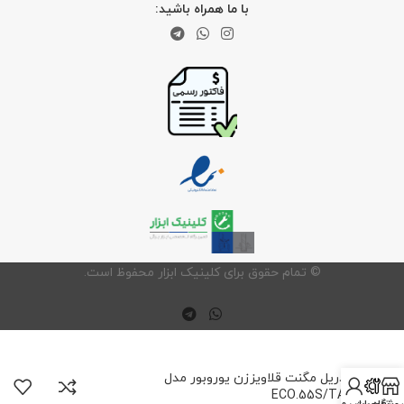
با ما همراه باشید:
©️ تمام حقوق برای کلینیک ابزار محفوظ است.
دریل مگنت قلاویززن یوروبور مدل
ECO.55S/TA