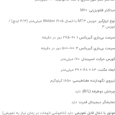
حداکثر قلاویززنی
: M20
نوع ابزارگیر
: مورس MT3 با اتصال Weldon 19.05 میلی‌متر (۳/۴ اینچ) /
مورس ۳
سرعت بی‌باری گیربکس ۱
: 60–275 دور در دقیقه
سرعت بی‌باری گیربکس ۲
: 100–500 دور در دقیقه
کورس حرکت اسپیندل
: ۱۷۰ میلی‌متر
ابعاد مگنت
: ۸۴ × ۱۶۸ × ۴۹ میلی‌متر
نیروی نگهدارنده مغناطیسی
: ۱۸۵۰ کیلوگرم
چرخش دوطرفه (R/L)
: دارد
نمایشگر دیجیتال قدرت
: دارد
موتور با ذغال قابل تعویض
: دارد (خاموشی اتومات در زمان نیاز به تعویض)