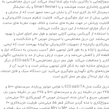
سوراخ‌هایی با بالاترین بازده برای شما ایجاد می‌کند. این دریل مغناطیسی به
فناوری راه‌اندازی مجدد هوشمند و یا Smart Restart و یک نمایشگر
دیجیتال که بار کاری ایده آل را نشان می دهد مجهز است که از سایش و
خرابی بیش از حد ابزار جلوگیری می‌کند. قابلیت تنظیم سرعت الکترونیکی و
قابلیت چرخش در جهت عقربه های ساعت و خلاف جهت عقربه های ساعت
از دیگر مزایای استفاده از این دریل مگنت می‌باشد.
با استفاده از گیربکس روغنی کارایی موتور و طول عمر اجزای اصلی را بهبود
می‌بخشد. این دریل مغناطیسی با اسپیندل مورس 3 و خنک‌کننده و
روان‌کاری یکپارچه از تجهیزات الکترونیکی نوآورانه بهره‌مند است که ایمنی
بیشتری را ارائه و به طور قابل توجهی خطر آسیب رسیدن به دستگاه، ابزار و
قطعه کار را کاهش می‌دهد و در صورت لرزش بیش از حد یا جابجایی ناگهانی
کاربر را محافظت می‌کند. طول عمر دریل مغتاطیسی ECO.55S/TA از دیگر
دریل‌های مشابه خود به شکل قابل توجهی بیشتر است و با خرید آن از
هزینه‌های بالای نگهداری جلوگیری می‌کنید. این دستگاه سبک و قابل اعتماد،
یک ابزار ایده‌آل برای هر محل کاری است.
دریل مگنت مدل ECO.55S/TA با طراحی موتور پربازده، سرعت‌های 500 و
275 دور در دقیقه زیر بار و سرعت‌های 500 و 275 دور در دقیقه بدون بار،
تعویض سریع و آسان مته، اسپیندل مورس 3، کورس‌کاری 170 میلی‌متر،
سوراخ‌کاری با مته گردبر حداکثر قطر 55 میلی‌متر، ظرفیت خزینه‌کاری 60
میلی‌متر و قلاویززنی از سایز M3 تا M20 مناسب سوراخ‌کاری، برش فولاد و