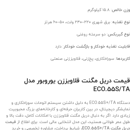
وزن خالص
: ۱۵.۸ کیلوگرم
نوع تغذیه
: برق شهری ۲۲۰–۲۴۰ ولت، ۵۰–۶۰ هرتز
نوع گیربکس
: دو سرعته روغنی
قابلیت تغذیه خودکار و بازگشت خودکار
: دارد
کاربردها
: سوراخکاری، پخ‌زنی، قلاویززنی صنعتی
قیمت دریل مگنت قلاویززن یوروبور مدل
ECO.55S/TA
دستگاه ECO.55S+/TA به دلیل داشتن سیستم اتومات سوراخکاری و
نمایشگر دیجیتال، در بین کاربران حرفه‌ای و کارخانه‌های بزرگ محبوبیت
زیادی دارد. اگر به دنبال دریل مگنت قلاویززن با امکانات کامل، دقت بالا و
طول عمر طولانی هستید، این مدل انتخابی عالی است. برای اطلاع از
قیمت
دریل مگنت ECO.55S+/TA
، شرایط پرداخت، مشاوره تخصصی و خرید