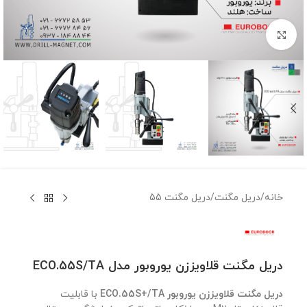
برای بزرگنمایی کلیک کنید
خانه
/
دریل مگنت
/
دریل مگنت 55
دریل مگنت قلاویززن یوروبور مدل ECO.55S/TA
دریل مگنت قلاویززن یوروبور ECO.55S+/TA
با قابلیت