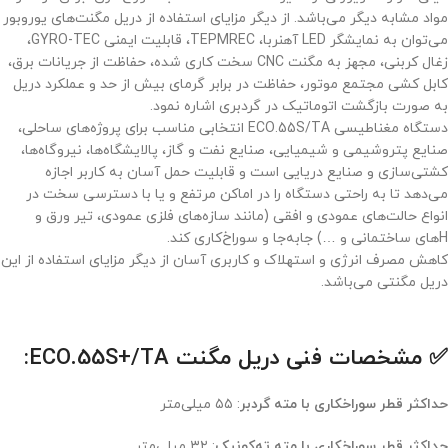
مواد مشابه دیگر می‌باشد. از دیگر مزایای استفاده از دریل مگنت‌های یوروبور
می‌توان به نمایشگر LED آهنربا، TEPMREC، قابلیت ایمنی GYRO-TEC،
زغال کربنی، مجهز به مگنت CNC سخت کاری شده، حفاظت از جریانات برق،
کابل کشی مجتمع موتور، حفاظت در برابر گرمای بیش از حد و عملکرد دریل
به صورت بازگشت اتوماتیک در گردبری اشاره نمود.
دستگاه مغناطیسی ECO.55S/TA انتخابی مناسب برای پروژه‌های ساحلی،
صنایع پتروشیمی و شیمیایی، صنایع نفت و گاز، پالایشگاه‌ها، نیروگاه‌ها،
کشتی‌سازی و صنایع دریایی است و قابلیت حمل آسان به کاربر اجازه
می‌دهد تا به راحتی دستگاه را در اماکن مرتفع و یا با دسترسی سخت در
انواع حالت‌های عمودی و افقی (مانند سازه‌های فلزی عمودی، تیر ورق و
Hهای ساختمانی و …) جابه‌جا و سوراخ‌کاری کند.
کاهش مصرف انرژی و استهلاک و کاربری آسان از دیگر مزایای استفاده از این
دریل مگنتی می‌باشد.
✅ مشخصات فنی دریل مگنت ECO.55S+/TA:
حداکثر قطر سوراخکاری با مته گردبر
: ۵۵ میلی‌متر
حداکثر قطر سوراخکاری با مته ته‌کونیک
: ۳۲ میلی‌متر