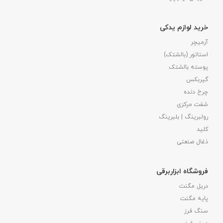
خرید لوازم یدکی
آرمیچر
استاتور (بالشتک)
پوسته بالشتک
گیربکس
چرخ دنده
شفت مرکزی
رولبرینگ | بلبرینگ
کلید
ذغال صنعتی
فروشگاه ابزاربرقی
دریل مگنت
پایه مگنت
سنگ فرز