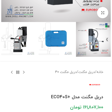
برای بزرگنمایی کلیک کنید
خانه
/
دریل مگنت
/
دریل مگنت 40
دریل مگنت مدل +ECO40S
161,807,100
تومان