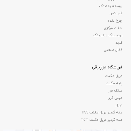
پوسته بالشتک
گیربکس
چرخ دنده
شفت مرکزی
رولبرینگ | بلبرینگ
کلید
ذغال صنعتی
فروشگاه ابزاربرقی
دریل مگنت
پایه مگنت
سنگ فرز
مینی فرز
دریل
مته گردبر دریل مگنت HSS
مته گردبر دریل مگنت TCT