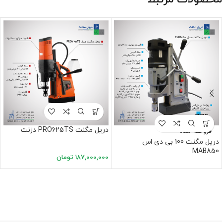
دریل مگنت PRO625TS دزنت
فروخته شده
دریل مگنت 100 بی دی اس
MAB850
187,000,000
تومان