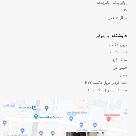
رولبرینگ | بلبرینگ
کلید
ذغال صنعتی
فروشگاه ابزاربرقی
دریل مگنت
پایه مگنت
سنگ فرز
مینی فرز
دریل
مته گردبر دریل مگنت HSS
مته گردبر دریل مگنت TCT