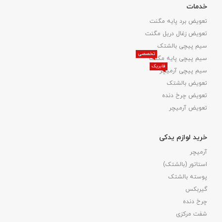
خدمات
تعویض برد پایه مگنت
تعویض زغال دریل مگنت
سیم پیچی بالشتک
تخصصی
سیم پیچی پایه مگنت
فابریک
سیم پیچی آرمیچر
تعویض بالشتک​
تعویض چرخ دنده
تعویض آرمیچر
خرید لوازم یدکی
آرمیچر
استاتور (بالشتک)
پوسته بالشتک
گیربکس
چرخ دنده
شفت مرکزی