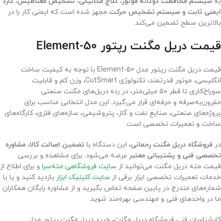
به
سیستم محافظت دوگانه موتور، کلاچ مکانیکی، تشخیص مغناطیس، گارد
ایمنی ثابت و سیستم تشخیص حرکت
مجهز شده است که ایمنی کار را در
بالاترین سطح تضمین می‌کند.
قیمت دریل مگنت رپتور Element-50
قیمت دریل مگنت رپتور مدل Element-50 با توجه به کیفیت ساخت
انگلیسی، موتور قدرتمند، تکنولوژی CutSmart، وزن کم و قابلیت
سوراخ‌کاری تا قطر ۵۰ میلی‌متر، در رده دریل‌های مگنت صنعتی
مقرون‌به‌صرفه و حرفه‌ای قرار می‌گیرد. این مدل انتخابی مناسب برای
پروژه‌های صنعتی، صنایع نفت و گاز، پتروشیمی، سازه‌های فلزی، کارگاه‌های
ساخت و تعمیرات تخصصی است.
در
فروشگاه دریل مگنت رحمانی
، این دستگاه با
تضمین اصالت کالا، مشاوره
تخصصی فنی و پشتیبانی معتبر
عرضه می‌شود. برای مشاهده و بررسی
قیمت مته دریل مگنت می‌توانید از
سایت فروشگاهی مته‌سرا
و برای اطلاع از
خدمات تعمیرات تخصصی ابزار برقی از
سایت کلینیک ابزار
بازدید کنید و یا با
شماره‌های مندرج در پایین صفحه تماس بگیرید و از مشاوره رایگان همکاران
ما در واحدهای فنی و مهندسی بهره‌مند شوید.
کارشناسان فنی فروشگاه دریل مگنت، خرید دریل مگنت رپتور مدل