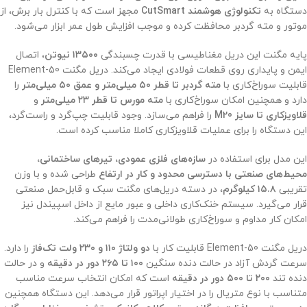
دستگاه به
تکنولوژی هوشمند CutSmart
مجهز است که با کنترل بار برش، از
موتور و مته گردبر محافظت کرده و موجب افزایش طول عمر ابزار می‌شود.
پایه مگنت این دریل مغناطیسی با قدرت چسبندگی
۱۳۵۰۰ نیوتن
، اتصال
ایمن و پایداری روی قطعات فولادی ایجاد می‌کند. دریل مگنت Element-50
قابلیت سوراخ‌کاری با
مته گردبر تا قطر ۵۰ میلی‌متر و عمق ۵۰ میلی‌متر
را
دارد و همچنین امکان سوراخ‌کاری با
مته مورس تا قطر ۲۳ میلی‌متر
و
قلاویزکاری تا سایز M20
را فراهم می‌سازد. وجود قابلیت چپ‌گرد و راست‌گرد،
این دستگاه را برای عملیات قلاویزکاری کاملا مناسب کرده است.
این مدل برای استفاده در
سازه‌های فلزی عمودی، تیرهای ساختمانی،
محیط‌های صنعتی با دسترسی محدود و کار در ارتفاع
طراحی شده و با وزن
تقریبی
۱۵.۸ کیلوگرم
، در دسته دریل‌های مگنت سبک و قابل‌حمل صنعتی
قرار می‌گیرد. سیستم خنک‌کاری داخلی و عبور مایع از داخل اسپیندل نیز
امکان کار مداوم و سوراخ‌کاری طولانی‌مدت را فراهم می‌کند.
دریل مگنت Element-50 قابلیت کار با
دو ولتاژ ۱۱۰ و ۲۳۰ ولت تک‌فاز
را دارد.
سرعت گردش آزاد در حالت دنده سنگین
۱۰۰ تا ۲۶۵ دور در دقیقه
و در حالت
دنده تند
۲۰۰ تا ۵۰۰ دور در دقیقه
است که امکان انتخاب سرعت مناسب
متناسب با نوع متریال را در اختیار اپراتور قرار می‌دهد. این دستگاه همچنین