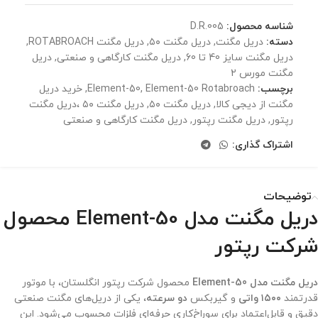
شناسه محصول:
D.R.005
دسته:
دریل مگنت
,
دریل مگنت ۵۰
,
دریل مگنت ROTABROACH
,
دریل مگنت سایز 40 تا 60
,
دریل مگنت کارگاهی و صنعتی
,
دریل
مگنت مورس 2
برچسب:
Element-50 Rotabroach
,
Element-50
,
خرید دریل
مگنت از دیجی کالا
,
دریل مگنت ۵۰
,
دریل مگنت ۵۰ ،‌دریل مگنت
رپتور
,
دریل مگنت رپتور
,
دریل مگنت کارگاهی و صنعتی
اشتراک گذاری:
توضیحات
دریل مگنت مدل Element-50 محصول
شرکت رپتور
دریل مگنت مدل Element-50
محصول شرکت رپتور انگلستان، با موتور
قدرتمند
۱۵۰۰ واتی
و گیربکس
دو سرعته
، یکی از دریل‌های مگنت صنعتی
دقیق و قابل‌اعتماد برای سوراخ‌کاری حرفه‌ای فلزات محسوب می‌شود. این