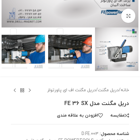
برای بزرگنمایی کلیک کنید
خانه
/
دریل مگنت
/
دریل مگنت اف ای پاورتولز
دریل مگنت مدل FE 36 SX
مقايسه
افزودن به علاقه مندی
شناسه محصول:
D.FE.003