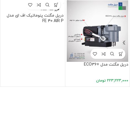
فروخته شده
دریل مگنت پنوماتیک اف ای مدل
FE 40 AIR P
دریل مگنت مدل +ECO36
223,223,000
تومان