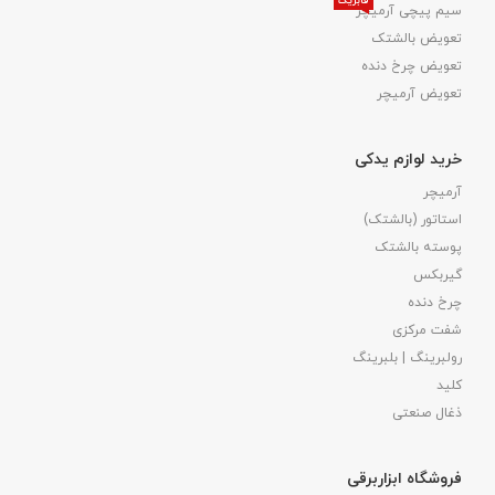
فابریک
سیم پیچی آرمیچر
تعویض بالشتک​
تعویض چرخ دنده
تعویض آرمیچر
خرید لوازم یدکی
آرمیچر
استاتور (بالشتک)
پوسته بالشتک
گیربکس
چرخ دنده
شفت مرکزی
رولبرینگ | بلبرینگ
کلید
ذغال صنعتی
فروشگاه ابزاربرقی