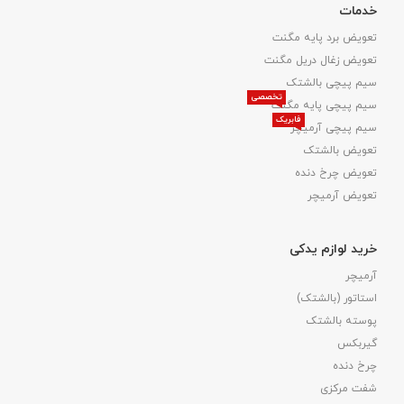
خدمات
تعویض برد پایه مگنت
تعویض زغال دریل مگنت
سیم پیچی بالشتک
تخصصی
سیم پیچی پایه مگنت
فابریک
سیم پیچی آرمیچر
تعویض بالشتک​
تعویض چرخ دنده
تعویض آرمیچر
خرید لوازم یدکی
آرمیچر
استاتور (بالشتک)
پوسته بالشتک
گیربکس
چرخ دنده
شفت مرکزی