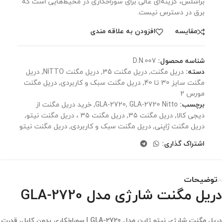
براشلس، گزینه‌ای عالی برای سوراخکاری در محیط‌هایی است که
برق در دسترس نیست.
مقايسه
افزودن به علاقه مندی
شناسه محصول:
D.N.007
دسته:
دریل مگنت
,
دریل مگنت 35
,
دریل مگنت NITTO
,
دریل
مگنت سایز 30 تا 40
,
دریل مگنت سبک و کاربردی
,
دریل مگنت
مورس 2
برچسب:
GLA-2720 Nitto
,
GLA-2720
,
خرید دریل مگنت از
دیجی کالا
,
دریل مگنت ۳۵
,
دریل مگنت ۳۵ ، دریل مگنت نیتو
,
دریل مگنت ژاپنی
,
دریل مگنت سبک و کاربردی
,
دریل مگنت نیتو
اشتراک گذاری:
توضیحات
دریل مگنت شارژی مدل GLA-2720
دریل مگنت شارژی نیتو ژاپن مدل GLA-2720 | سوراخکاری بدون کابل، قدرت