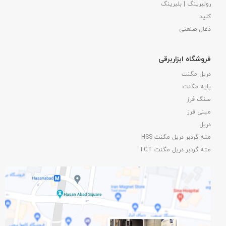
رولبرینگ | بلبرینگ
کلید
ذغال صنعتی
فروشگاه ابزاربرقی
دریل مگنت
پایه مگنت
سنگ فرز
مینی فرز
دریل
مته گردبر دریل مگنت HSS
مته گردبر دریل مگنت TCT