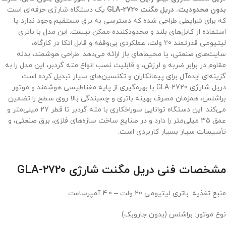
بدون محدودیت.
دریل مگنت GLA-2720
یک دستگاه شارژی حرفه‌ای است
که برای شرایطی طراحی شده که دسترسی به برق مستقیم وجود ندارد یا
استفاده از کابل‌های بلند و محدودکننده ممکن نیست. این مدل با باتری
لیتیومی قدرتمند 20 ولت، عملکردی بی‌وقفه و قابل اتکا در کارگاه،
سایت‌های صنعتی، یا محیط‌های باز ارائه می‌دهد. طراحی هوشمند، بدنه
مقاوم در برابر ضربه و لرزش، و قابلیت نصب انواع مته گردبر، این مدل را به
گزینه‌ای ایده‌آل برای پیمانکاران و تکنسین‌های سیار تبدیل کرده است.
دریل شارژی GLA-2720 با بهره‌گیری از پایه مغناطیسی هوشمند و موتور
براشلس، همزمان مصرف بهینه باتری و چسبندگی بالا روی سطح را تضمین
می‌کند. این دستگاه توانایی سوراخکاری با مته گردبر تا قطر 27 میلی‌متر و
عمق 35 میلی‌متر را دارد و در صنایع ساخت سازه‌های فلزی، برق صنعتی، و
تأسیسات سیار بسیار کاربردی است.
مشخصات فنی دریل مگنت شارژی GLA-2720
منبع تغذیه: باتری لیتیومی 20 ولت – 4.0 آمپرساعت
نوع موتور: براشلس (بدون جاروبک)