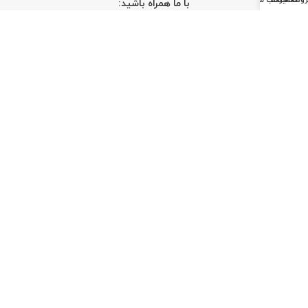
روشگاه
تعمیرات
حساب من
با ما همراه باشید:
©️ تمام حقوق برای کلینیک ابزار محفوظ است.