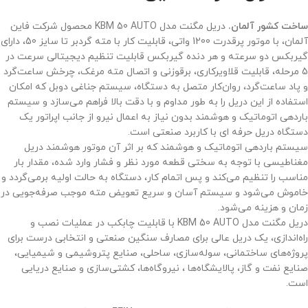
ساخت کشور آلمان.
دریل مگنت مدل KBM 50 AUTO محصول شرکت فاین
آلمان، با موتور پرقدرت 1200 واتی، قابلیت کار با مته گردبر تا سایز 50، دارای
گیربکس دو سرعته و هر دنده گیربکس قابلیت تنظیم دیجیتالی سرعت در
5 مرحله، قابلیت قلاویرکاری، برقوزنی و اتصال مته مرغک، چرخش ساعت‌گرد
و پاد ساعت‌گرد، روان‌کار متصل به دستگاه، سیستم جناغی دوبل که امکان
استفاده از این دریل را به طور مداوم و با دقت بالا فراهم می‌سازد و سیستم
باردهی اتوماتیک و هوشمند بدون نیاز به اعمال نیرو از جانب اپراتور یک
دستگاه دریل حرفه ای با کاربرد صنعتی است.
سیستم باردهی اتوماتیک و هوشمند که بر اثر آن موتور هوشمند دریل
مغناطیسی با توجه به سختی قطعه مورد نظر و فشار وارد شده، مقدار بار
مناسب را تنظیم می‌کند و پس اتمام کار، دستگاه به حالت اولیه برمی‌گردد و
خاموش می‌شود و سیستم آسان و سریع تعویض مته موجب صرفه‌جویی در
زمان و هزینه می‌شود.
دریل مگنت مدل KBM 50 AUTO با قابلیت چابکب در عملیات نصب و
راه‌اندازی، یک دریل عالی برای مصارف سنگین صنعتی و انتخابی درست برای
پروژه‌های ساختمانی، سوله‌سازی، ساحلی، صنایع پتروشیمی و شیمیایی،
صنایع نفت و گاز، پالایشگاه‌ها ، نیروگاه‌ها، کشتی‌سازی و صنایع دریایی
است.