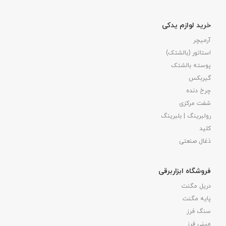
خرید لوازم یدکی
آرمیچر
استاتور (بالشتک)
پوسته بالشتک
گیربکس
چرخ دنده
شفت مرکزی
رولبرینگ | بلبرینگ
کلید
ذغال صنعتی
فروشگاه ابزاربرقی
دریل مگنت
پایه مگنت
سنگ فرز
مینی فرز