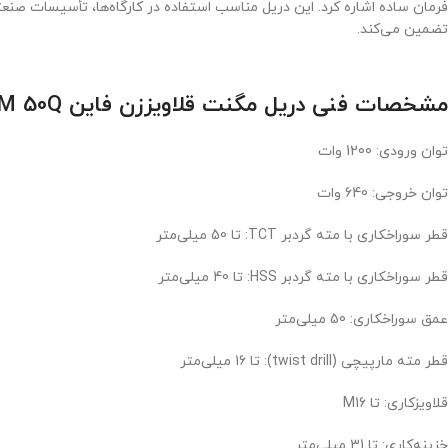
فرمان ساده اشاره کرد. این دریل مناسب استفاده در کارگاه‌ها، تأسیسات صن
تضمین می‌کند.
مشخصات فنی دریل مگنت قلاویززن فاین KBM 50Q
توان ورودی: 1200 وات
توان خروجی: 640 وات
قطر سوراخکاری با مته گردبر TCT: تا 50 میلی‌متر
قطر سوراخکاری با مته گردبر HSS: تا 40 میلی‌متر
عمق سوراخکاری: 50 میلی‌متر
قطر مته مارپیچی (twist drill): تا 16 میلی‌متر
قلاویزکاری: تا M16
خزینه‌کاری: تا 31 میلی‌متر