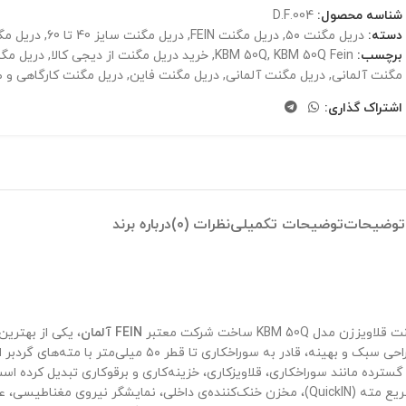
شناسه محصول:
D.F.004
دسته:
دریل مگنت ۵۰
,
دریل مگنت FEIN
,
دریل مگنت سایز 40 تا 60
,
دریل مگ
برچسب:
KBM 50Q Fein
,
KBM 50Q
,
خرید دریل مگنت از دیجی کالا
,
دریل مگنت
مگنت آلمانی
,
دریل مگنت آلمانی
,
دریل مگنت فاین
,
دریل مگنت کارگاهی و 
اشتراک گذاری:
توضیحات
توضیحات تکمیلی
نظرات (0)
درباره برند
زن مدل KBM 50Q ساخت شرکت معتبر
FEIN آلمان
، یکی از بهترین
محیط‌های متغیر و دشوار است. این دستگاه با موتور قدرتمند ۱۲۰۰ وا
گسترده مانند سوراخکاری، قلاویزکاری، خزینه‌کاری و برقوکاری تبدیل کرده اس
از ویژگی‌های مهم دریل مگنت FEIN KBM 50Q می‌توان به سیستم تعویض سریع مته (QuickIN)، مخزن خنک‌کنن