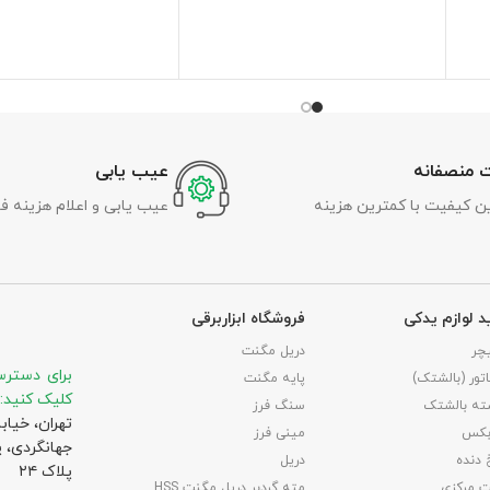
 منصفانه
عیب یابی
رین کیفیت با کمترین هزینه
عیب یابی و اعلام هزینه ف
د لوازم یدکی
فروشگاه ابزاربرقی
چر
دریل مگنت
برای دسترس
تور (بالشتک)
پایه مگنت
کلیک کنید:
ته بالشتک
سنگ فرز
تهران، خیاب
بکس
مینی فرز
جهانگردی،‌ 
 دنده
دریل
پلاک ۲۴
 مرکزی
مته گردبر دریل مگنت HSS