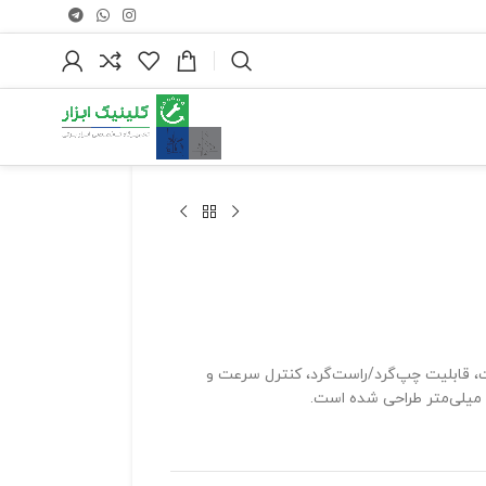
ت قلاویززن KBM 50Q ساخت FEIN آلمان، مجهز به موتور ۱۲۰۰ وات، قابلیت چپ‌گرد/راست‌گرد، کنترل سرعت و