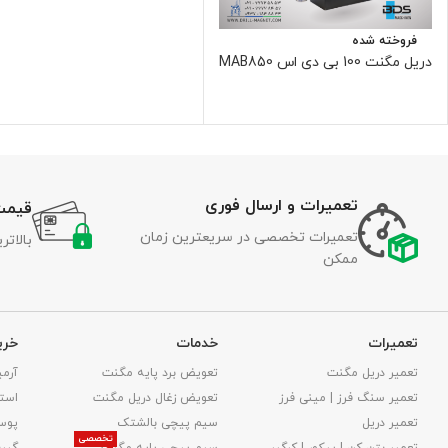
فروخته شده
دریل مگنت 100 بی دی اس MAB850
تعمیرات و ارسال فوری
قیمت
تعمیرات تخصصی در سریعترین زمان
بالات
ممکن
تعمیرات
خدمات
خری
تعمیر دریل مگنت
تعویض برد پایه مگنت
آرمی
تعمیر سنگ فرز | مینی فرز
تعویض زغال دریل مگنت
استا
تعمیر دریل
سیم پیچی بالشتک
پوس
تخصصی