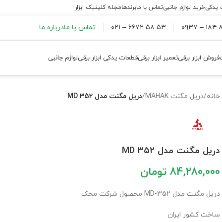
 یدکی
خرید لوازم جانبی
تماس با ما
برندها
مجله کلینیک ابزار
۸۸
۵۳ ۵۸ ۶۶۷۲ – ۰۲۱
تماس با ما
درباره ما
فروش ابزار برقی
تعمیر ابزار برقی
قطعات یدکی ابزار برقی
لوازم جانبی
خانه
/
دریل مگنت MAHAK
/
دریل مگنت مدل MD 352
دریل مگنت مدل MD 352
84,280,000
تومان
دریل مگنت مدل MD-352 محصول شرکت محک
ساخت کشور ایران