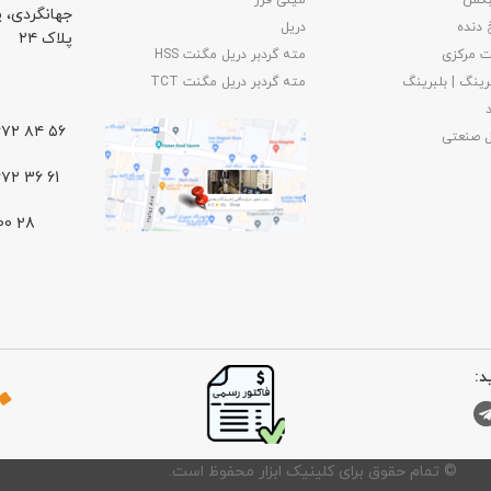
بکس
مینی فرز
جهانگردی،‌ 
 دنده
دریل
پلاک ۲۴
 مرکزی
مته گردبر دریل مگنت HSS
رینگ | بلبرینگ
مته گردبر دریل مگنت TCT
۵۶ ۸۴ ۶۶۷۲ – ۰۲۱
ل صنعتی
61 36 ۶۶۷۲ – ۰۲۱
د:
©️ تمام حقوق برای کلینیک ابزار محفوظ است.