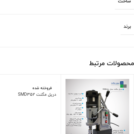
ساخت
برند
محصولات مرتبط
فروخته شده
دریل مگنت SMD352