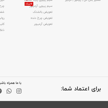
تعمیر بتن کن | پیکور | کرگیر
سیم پیچی پایه مگنت
گیر
فابریک
سیم پیچی آرمیچر
چرخ
تعویض بالشتک​
شفت
تعویض چرخ دنده
رولب
تعویض آرمیچر
کلید
ذغا
با ما همراه باشی
برای اعتماد شما: