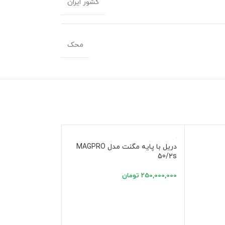
کشور ایران
محک
دریل با پایه مگنت مدل MAGPRO
فروخته شده
50/2s
دریل مگنت مدل MAGPRO 75/4s
250,000,000
تومان