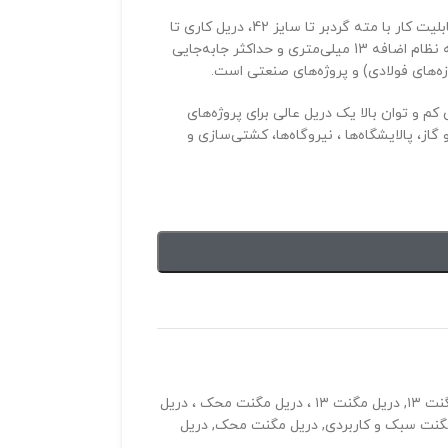
دریل مگنت مدل MD-352 محصول شرکت محک ایران، با موتور 1200 واتی، قابلیت کار با مته گردبر تا سایز 42، دریل کاری تا
قطر 13 میلی‌متر، گیربکس فلزی با ایجاد افزایش نیرو تا 10 برابر، مجهز به سه نظام اضافه 13 میلی‌متری و حداکثر جابه‌جایی
دازی، وزن کم و توان بالا یک دریل عالی برای پروژه‌های
، پالایشگاه‌ها ، نیروگاه‌ها، کشتی‌سازی و
ت ۱۳
,
دریل مگنت ۱۳ ، دریل مگنت محک ، دریل
گنت سبک و کاربردی
,
دریل مگنت محک
,
دریل