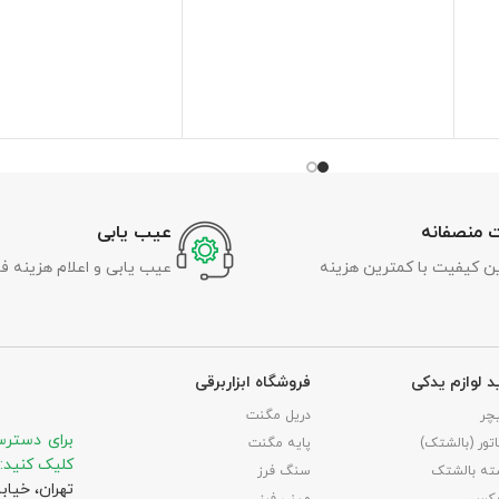
 منصفانه
عیب یابی
رین کیفیت با کمترین هزینه
عیب یابی و اعلام هزینه ف
د لوازم یدکی
فروشگاه ابزاربرقی
چر
دریل مگنت
برای دسترس
تور (بالشتک)
پایه مگنت
کلیک کنید:
ته بالشتک
سنگ فرز
تهران، خیاب