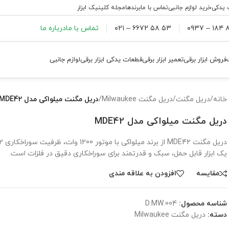
 یدکی
خرید لوازم جانبی
تماس با ما
برندها
مجله کلینیک ابزار
۸۸
۵۳ ۵۸ ۶۶۷۲ – ۰۲۱
تماس با ما
درباره ما
فروش ابزار برقی
تعمیر ابزار برقی
قطعات یدکی ابزار برقی
لوازم جانبی
خانه
/
دریل مگنت
/
دریل مگنت Milwaukee
/
دریل مگنت میلواکی مدل MDE42
دریل مگنت میلواکی مدل MDE42
یک ابزار قابل حمل، سبک و قدرتمند برای سوراخکاری دقیق در فلزات است.
مقايسه
افزودن به علاقه مندی
شناسه محصول:
D.MW.004
دسته:
دریل مگنت Milwaukee