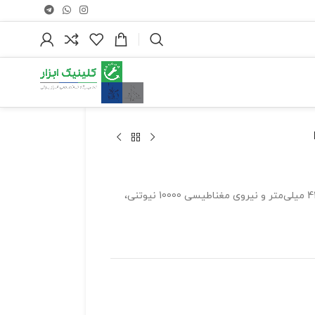
دریل مگنت MDE42 از برند میلواکی با موتور 1200 وات، ظرفیت سوراخکاری 42 میلی‌متر و نیروی مغناطیسی 10000 نیوتنی،