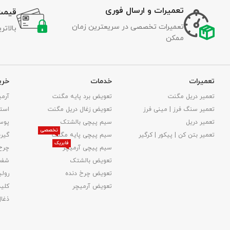
تعمیرات و ارسال فوری
قیمت
تعمیرات تخصصی در سریعترین زمان
بالات
ممکن
تعمیرات
خدمات
خری
تعمیر دریل مگنت
تعویض برد پایه مگنت
آرمی
تعمیر سنگ فرز | مینی فرز
تعویض زغال دریل مگنت
استا
تعمیر دریل
سیم پیچی بالشتک
پوس
تخصصی
تعمیر بتن کن | پیکور | کرگیر
سیم پیچی پایه مگنت
گیر
فابریک
سیم پیچی آرمیچر
چرخ
تعویض بالشتک​
شفت
تعویض چرخ دنده
رولب
تعویض آرمیچر
کلید
ذغا