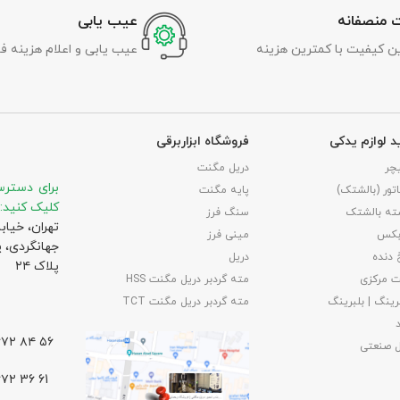
 منصفانه
عیب یابی
رین کیفیت با کمترین هزینه
عیب یابی و اعلام هزینه ف
د لوازم یدکی
فروشگاه ابزاربرقی
چر
دریل مگنت
برای دسترس
تور (بالشتک)
پایه مگنت
کلیک کنید:
ته بالشتک
سنگ فرز
تهران، خیاب
بکس
مینی فرز
جهانگردی،‌ 
 دنده
دریل
پلاک ۲۴
 مرکزی
مته گردبر دریل مگنت HSS
رینگ | بلبرینگ
مته گردبر دریل مگنت TCT
۵۶ ۸۴ ۶۶۷۲ – ۰۲۱
ل صنعتی
61 36 ۶۶۷۲ – ۰۲۱