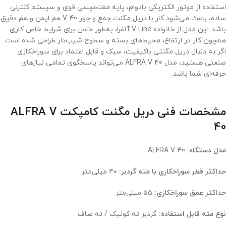
استفاده از موتور الکتریکی بادوام، پایه مغناطیسی قوی و سیستم کنترلی
ساده، باعث می‌شود کار با دریل مگنت جمع و جور V 40 هم ایمن و هم دقیق
باشد. این مدل از خانواده V Line آلفرا، به‌طور خاص برای شرایط خاص کاری
همچون کار در ارتفاع، محیط‌های بسته و سطوح شیب‌دار طراحی شده است.
اگر به دنبال دریل مگنتی باکیفیت، سبک و قابل‌ اعتماد برای سوراخکاری
صنعتی هستید، مدل ALFRA V 40 می‌تواند پاسخگوی تمامی نیازهای
حرفه‌ای شما باشد.
مشخصات فنی دریل مگنت کامپکت ALFRA V
40
مدل دستگاه:
ALFRA V 40
حداکثر قطر سوراخکاری با مته گردبر:
۴۰ میلی‌متر
حداکثر عمق سوراخکاری:
۵۵ میلی‌متر
نوع مته قابل استفاده:
گردبر ته کونیک / ته صاف