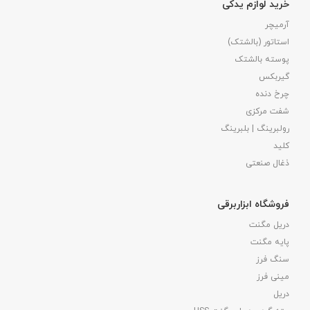
خرید لوازم یدکی
آرمیچر
استاتور (بالشتک)
پوسته بالشتک
گیربکس
چرخ دنده
شفت مرکزی
رولبرینگ | بلبرینگ
کلید
ذغال صنعتی
فروشگاه ابزاربرقی
دریل مگنت
پایه مگنت
سنگ فرز
مینی فرز
دریل