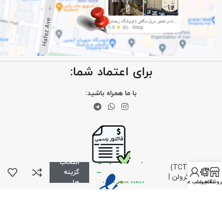
برای اعتماد شما:
با ما همراه باشید:
مته گردبر
دریل
مگنت سر
الماس
5,475,000
تومان
انتخاب
(TCT)
–
گزینه
گرولن |
روشگاه
تعمیرات
حساب من
ها
43,297,000
تومان
عمق
سوراخ‌کاری
75
میلی‌متر