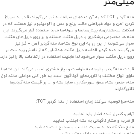
میلی‌متر
مته گردبر TCT که به آن مته‌های سرالماسه نیز می‌گویند، قادر به سوراخ
کردن آهن و مواد غیرآهنی مانند برنج و مس و آلومینیوم نیز هستند که در
اسکلت ساختمان‌ها، پیش‌سازها و سوله‌ها مورد استفاده قرار می‌گیرند. این
مته ها مخصوص برشکاری با دریل مگنت هستند و بر روی دریل‌های مگنت
سوار می‌شوند؛ از این رو به این نوع مته‌ها، مته‌گردبر آهن – فلز نیز
می‌گویند. مته گردبر الماسه دریل مگنت همانطور که از نامش پیداست بر
روی دریل مگنت سوار می‌شود لذا قابلیت استفاده در ارتفاعات بالا را نیز دارد.
قیمت مته‌گردبر، باتوجه به خواست و نیاز مشتری تغییر می‌کند. این مته‌ها
دارای انواع مختلف با کاربردهای گوناگون است. به طور کلی عواملی مانند نوع
مته، جنس مته، عمق سوراخکاری، سایز مته و … بر قیمت مته‌گردبرها
تاثیرگذارند.
مته‌سرا توصیه می‌کند زمان استفاده از مته گردبر TCT:
آرام و کنترل شده فشار وارد نمایید
از ضربه و فشار ناگهانی به مته اجتناب نمایید
مایع خنک‌کننده به صورت مناسب و صحیح استفاده شود
مته دارای جنس خوب و مارک معتبر باشد