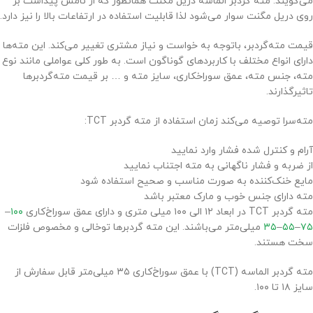
می‌گویند. مته گردبر الماسه دریل مگنت همانطور که از نامش پیداست بر
روی دریل مگنت سوار می‌شود لذا قابلیت استفاده در ارتفاعات بالا را نیز دارد.
قیمت مته‌گردبر، باتوجه به خواست و نیاز مشتری تغییر می‌کند. این مته‌ها
دارای انواع مختلف با کاربردهای گوناگون است. به طور کلی عواملی مانند نوع
مته، جنس مته، عمق سوراخکاری، سایز مته و … بر قیمت مته‌گردبرها
تاثیرگذارند.
مته‌سرا توصیه می‌کند زمان استفاده از مته گردبر TCT:
آرام و کنترل شده فشار وارد نمایید
از ضربه و فشار ناگهانی به مته اجتناب نمایید
مایع خنک‌کننده به صورت مناسب و صحیح استفاده شود
مته دارای جنس خوب و مارک معتبر باشد
مته گردبر TCT در ابعاد ۱۲ الی ۱۰۰ میلی متری و دارای عمق سوراخ‌کاری
۱۰۰
–
۷۵
–
۵۵
–
۳۵
میلی‌متر می‌باشند. این مته گردبرها توخالی و مخصوص فلزات
سخت هستند.
مته گردبر الماسه (TCT) با عمق سوراخ‌کاری ۳۵ میلی‌متر قابل سفارش از
سایز ۱۸ تا ۱۰۰.