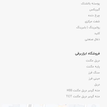
پوسته بالشتک
گیربکس
چرخ دنده
شفت مرکزی
رولبرینگ | بلبرینگ
کلید
ذغال صنعتی
فروشگاه ابزاربرقی
دریل مگنت
پایه مگنت
سنگ فرز
مینی فرز
دریل
مته گردبر دریل مگنت HSS
مته گردبر دریل مگنت TCT