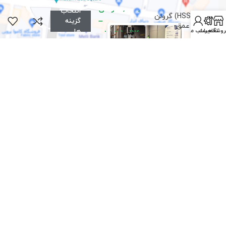
دریل‌مگنت
1,400,000
تومان
انتخاب
(HSS) گرولن
–
گزینه
| عمق
روشگاه
تعمیرات
حساب من
ها
10,126,000
تومان
سوراخ‌کاری
30 میلی‌متر
برای اعتماد شما:
با ما همراه باشید: