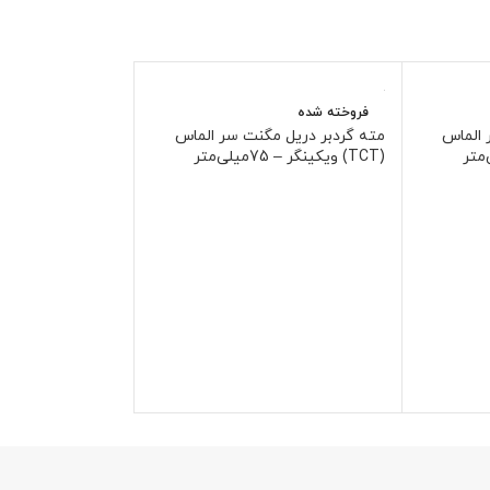
فروخته شده
فروخته شده
 الماس
مته گردبر دریل مگنت سر الماس
مته گردبر دستی س
(TCT) ویکینگر – 75میلی‌متر