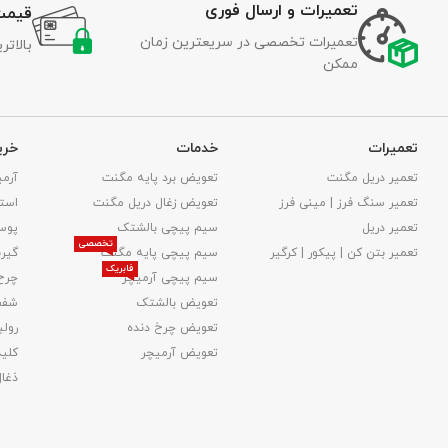
تعمیرات و ارسال فوری
قیمت
تعمیرات تخصصی در سریعترین زمان
بالات
ممکن
تعمیرات
خدمات
خری
تعمیر دریل مگنت
تعویض برد پایه مگنت
آرمی
تعمیر سنگ فرز | مینی فرز
تعویض زغال دریل مگنت
استا
تعمیر دریل
سیم پیچی بالشتک
پوس
تخصصی
تعمیر بتن کن | پیکور | کرگیر
سیم پیچی پایه مگنت
گیر
فابریک
سیم پیچی آرمیچر
چرخ
تعویض بالشتک​
شفت
تعویض چرخ دنده
رولب
تعویض آرمیچر
کلید
ذغا