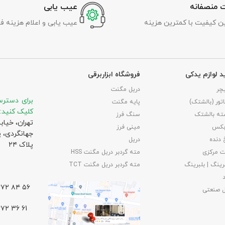
 منصفانه
عیب یابی
رین کیفیت با کمترین هزینه
عیب یابی و اعلام هزینه ف
د لوازم یدکی
فروشگاه ابزاربرقی
چر
دریل مگنت
برای دسترس
تور (بالشتک)
پایه مگنت
کلیک کنید:
ته بالشتک
سنگ فرز
تهران، خیاب
بکس
مینی فرز
جهانگردی،‌ 
 دنده
دریل
پلاک ۲۴
 مرکزی
مته گردبر دریل مگنت HSS
رینگ | بلبرینگ
مته گردبر دریل مگنت TCT
۵۶ ۸۴ ۶۶۷۲ – ۰۲۱
ل صنعتی
61 36 ۶۶۷۲ – ۰۲۱