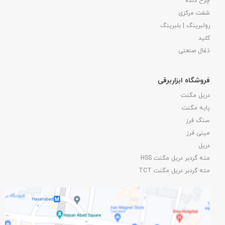
چرخ دنده
شفت مرکزی
رولبرینگ | بلبرینگ
کلید
ذغال صنعتی
فروشگاه ابزاربرقی
دریل مگنت
پایه مگنت
سنگ فرز
مینی فرز
دریل
مته گردبر دریل مگنت HSS
مته گردبر دریل مگنت TCT