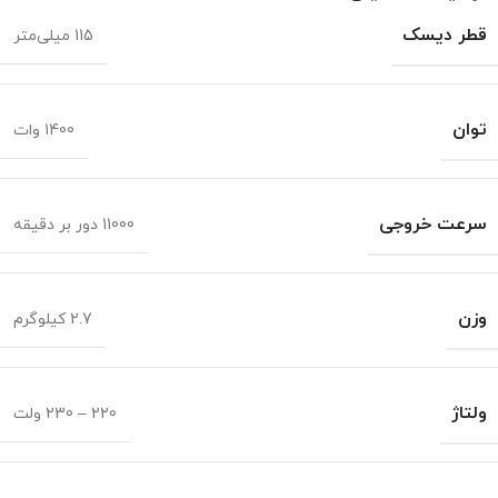
قطر دیسک
115 میلی‌متر
توان
1400 وات
سرعت خروجی
11000 دور بر دقیقه
وزن
2.7 کیلوگرم
ولتاژ
220 – 230 ولت