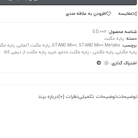
مقايسه
افزودن به علاقه مندی
شناسه محصول:
S.D.002
دسته:
پایه مگنت
برچسب:
STAND M100 Metabo
,
STAND M100
,
پایه مگنت آلمانی
,
پایه مگن
پایه مگنتی
,
پایه مگنتی ، پایه مگنت متابو
,
خرید پایه مگنت از دیجی کالا
اشتراک گذاری:
توضیحات
توضیحات تکمیلی
نظرات (0)
درباره برند