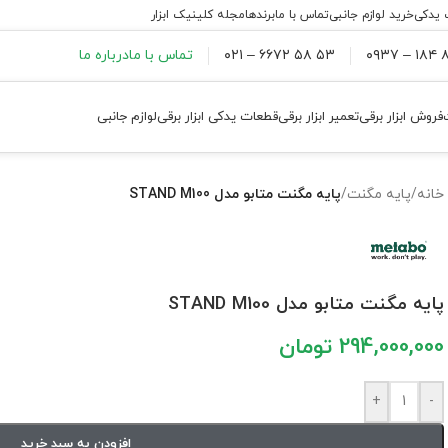
 یدکی
خرید لوازم جانبی
تماس با ما
برندها
مجله کلینیک ابزار
۸۸
۵۳ ۵۸ ۶۶۷۲ – ۰۲۱
تماس با ما
درباره ما
فروش ابزار برقی
تعمیر ابزار برقی
قطعات یدکی ابزار برقی
لوازم جانبی
خانه
/
پایه مگنت
/
پایه مگنت متابو مدل STAND M100
پایه مگنت متابو مدل STAND M100
294,000,000
تومان
+
-
افزودن به سبد خرید