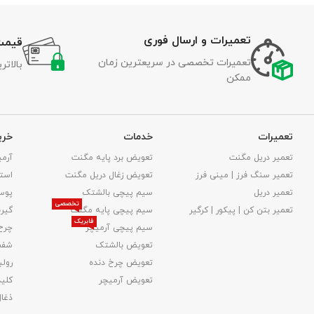
تعمیرات و ارسال فوری
قیمت
تعمیرات تخصصی در سریعترین زمان
بالات
ممکن
تعمیرات
خدمات
خری
تعمیر دریل مگنت
تعویض برد پایه مگنت
آرمی
تعمیر سنگ فرز | مینی فرز
تعویض زغال دریل مگنت
استا
تعمیر دریل
سیم پیچی بالشتک
پوس
تخصصی
تعمیر بتن کن | پیکور | کرگیر
سیم پیچی پایه مگنت
گیر
فابریک
سیم پیچی آرمیچر
چرخ
تعویض بالشتک​
شفت
تعویض چرخ دنده
رولب
تعویض آرمیچر
کلید
ذغا