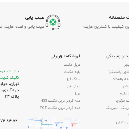
 منصفانه
عیب یابی
رین کیفیت با کمترین هزینه
عیب یابی و اعلام هزینه ف
د لوازم یدکی
فروشگاه ابزاربرقی
چر
دریل مگنت
برای دسترس
تور (بالشتک)
پایه مگنت
کلیک کنید:
ته بالشتک
سنگ فرز
تهران، خیاب
بکس
مینی فرز
جهانگردی،‌ 
 دنده
دریل
پلاک ۲۴
 مرکزی
مته گردبر دریل مگنت HSS
رینگ | بلبرینگ
مته گردبر دریل مگنت TCT
۵۶ ۸۴ ۶۶۷۲ – ۰۲۱
ل صنعتی