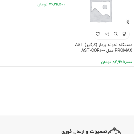
76,191,500
تومان
دستگاه نمونه بردار (کرگیر) AST
PROMAX مدل AST-COR100
84,975,000
تومان
تعمیرات و ارسال فوری