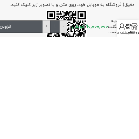
دقیق) فروشگاه به موبایل خود، روی متن و یا تصویر زیر کلیک کنید.
پایه
90,000,000
تومان
+
-
مگنت
افزودن
مومن
روشگاه
تعمیرات
حساب من