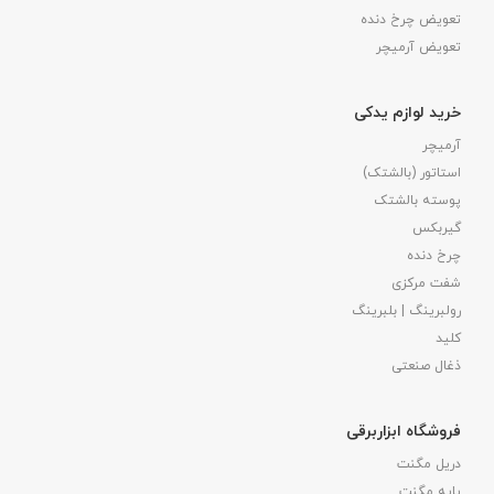
تعویض چرخ دنده
تعویض آرمیچر
خرید لوازم یدکی
آرمیچر
استاتور (بالشتک)
پوسته بالشتک
گیربکس
چرخ دنده
شفت مرکزی
رولبرینگ | بلبرینگ
کلید
ذغال صنعتی
فروشگاه ابزاربرقی
دریل مگنت
پایه مگنت