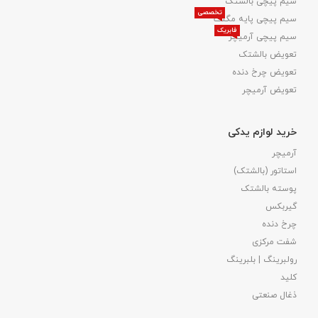
سیم پیچی بالشتک
تخصصی
سیم پیچی پایه مگنت
فابریک
سیم پیچی آرمیچر
تعویض بالشتک​
تعویض چرخ دنده
تعویض آرمیچر
خرید لوازم یدکی
آرمیچر
استاتور (بالشتک)
پوسته بالشتک
گیربکس
چرخ دنده
شفت مرکزی
رولبرینگ | بلبرینگ
کلید
ذغال صنعتی