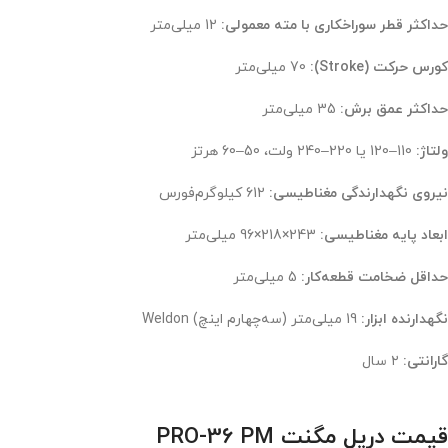
حداکثر قطر سوراخکاری با مته معمولی:
12 میلی‌متر
کورس حرکت (Stroke):
70 میلی‌متر
حداکثر عمق برش:
35 میلی‌متر
ولتاژ:
110–120 یا 220–240 ولت، 50–60 هرتز
نیروی نگهدارندگی مغناطیسی:
612 کیلوگرم‌فورس
ابعاد پایه مغناطیسی:
243×218×96 میلی‌متر
حداقل ضخامت قطعه‌کار:
5 میلی‌متر
نگهدارنده ابزار:
19 میلی‌متر (سه‌چهارم اینچ) Weldon
گارانتی:
۲ سال
قیمت دریل مگنت PRO-36 PM