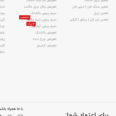
تعمیر دریل مگنت
تعویض برد پایه مگنت
آرمی
تعمیر سنگ فرز | مینی فرز
تعویض زغال دریل مگنت
استا
تعمیر دریل
سیم پیچی بالشتک
پوس
تخصصی
تعمیر بتن کن | پیکور | کرگیر
سیم پیچی پایه مگنت
گیر
فابریک
سیم پیچی آرمیچر
چرخ
تعویض بالشتک​
شفت
تعویض چرخ دنده
رولب
تعویض آرمیچر
کلید
ذغا
با ما همراه باشی
برای اعتماد شما: