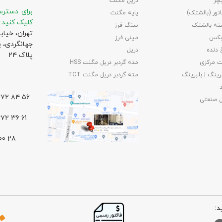
چر
دریل مگنت
برای دسترس
تور (بالشتک)
پایه مگنت
کلیک کنید:
ته بالشتک
سنگ فرز
تهران، خیاب
بکس
مینی فرز
جهانگردی،‌ 
 دنده
دریل
پلاک ۲۴
 مرکزی
مته گردبر دریل مگنت HSS
رینگ | بلبرینگ
مته گردبر دریل مگنت TCT
۵۶ ۸۴ ۶۶۷۲ – ۰۲۱
ل صنعتی
61 36 ۶۶۷۲ – ۰۲۱
د: