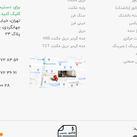
چر
دریل مگنت
برای دسترس
تور (بالشتک)
پایه مگنت
کلیک کنید:
ته بالشتک
سنگ فرز
تهران، خیاب
بکس
مینی فرز
جهانگردی،‌ 
 دنده
دریل
پلاک ۲۴
 مرکزی
مته گردبر دریل مگنت HSS
رینگ | بلبرینگ
مته گردبر دریل مگنت TCT
۵۶ ۸۴ ۶۶۷۲ – ۰۲۱
ل صنعتی
61 36 ۶۶۷۲ – ۰۲۱
د: