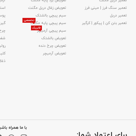
تعمیر دریل مگنت
تعویض برد پایه مگنت
آرمی
تعمیر سنگ فرز | مینی فرز
تعویض زغال دریل مگنت
استا
تعمیر دریل
سیم پیچی بالشتک
پوس
تخصصی
تعمیر بتن کن | پیکور | کرگیر
سیم پیچی پایه مگنت
گیر
فابریک
سیم پیچی آرمیچر
چرخ
تعویض بالشتک​
شفت
تعویض چرخ دنده
رولب
تعویض آرمیچر
کلید
ذغا
با ما همراه باشی
برای اعتماد شما: