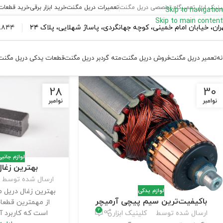
ینیک ابزار تعمیرگاه تخصصی دریل مگنت
تعمیرات دریل مگنت
خرید ابزار برقی
خرید قطعات
Skip to navigation
Skip to main content
ران،‌ خیابان امام خمینی، کوچه جهانگردی، پاساژ شهلایی، پلاک ۲۴
۴۴ ۱۸۴ – ۰۹۳۷
نه
تعمیر دریل مگنت
فروش دریل مگنت
مته گردبر دریل مگنت
قطعات یدکی دریل مگنت
28
30
نوامبر
نوامبر
لوازم جانب
بهترین زغا
ارسال شده توسط
بهترین زغال دریل م
لوازم یدکی
باکیفیت‌ترین سیم پیچی آرمیچر
از مهمترین قطعا
2
است که کاربرد آن
ارسال شده توسط
کلینیک ابزار