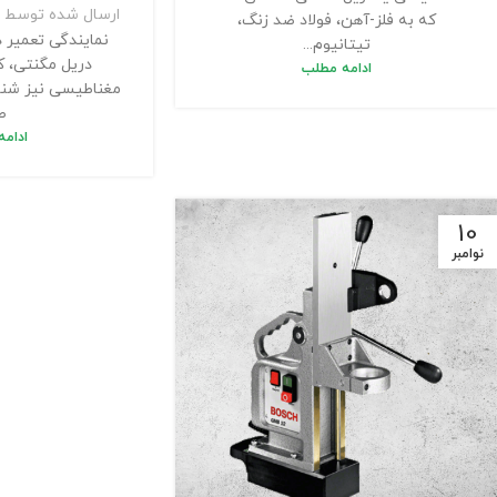
ارسال شده توسط
که به فلز-آهن، فولاد ضد زنگ،
نمایندگی تعمیر د
تیتانیوم...
دریل مگنتی، ک
ادامه مطلب
مغناطیسی نیز شناخ
طر
ادام
10
نوامبر