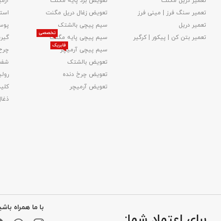
تعمیر دریل مگنت
تعویض برد پایه مگنت
آرمی
تعمیر سنگ فرز | مینی فرز
تعویض زغال دریل مگنت
استا
تعمیر دریل
سیم پیچی بالشتک
پوس
تخصصی
تعمیر بتن کن | پیکور | کرگیر
سیم پیچی پایه مگنت
گیر
فابریک
سیم پیچی آرمیچر
چرخ
تعویض بالشتک​
شفت
تعویض چرخ دنده
رولب
تعویض آرمیچر
کلید
ذغا
با ما همراه باشی
برای اعتماد شما: