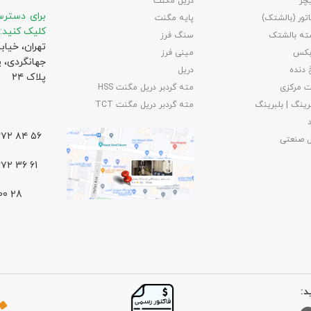
چر
دریل مگنت
برای دسترس
تور (بالشتک)
پایه مگنت
کلیک کنید:
ته بالشتک
سنگ فرز
تهران، خیاب
بکس
مینی فرز
جهانگردی،‌ 
 دنده
دریل
پلاک ۲۴
 مرکزی
مته گردبر دریل مگنت HSS
رینگ | بلبرینگ
مته گردبر دریل مگنت TCT
۵۶ ۸۴ ۶۶۷۲ – ۰۲۱
ل صنعتی
61 36 ۶۶۷۲ – ۰۲۱
د: