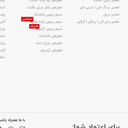
تعمیر دریل مگنت
تعویض برد پایه مگنت
آرمی
تعمیر سنگ فرز | مینی فرز
تعویض زغال دریل مگنت
استا
تعمیر دریل
سیم پیچی بالشتک
پوس
تخصصی
تعمیر بتن کن | پیکور | کرگیر
سیم پیچی پایه مگنت
گیر
فابریک
سیم پیچی آرمیچر
چرخ
تعویض بالشتک​
شفت
تعویض چرخ دنده
رولب
تعویض آرمیچر
کلید
ذغا
با ما همراه باشی
برای اعتماد شما: