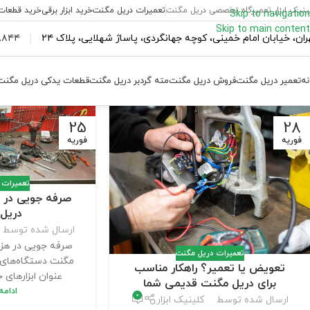
ینیک ابزار تعمیرگاه تخصصی دریل مگنت
تعمیرات دریل مگنت
خرید ابزار برقی
خرید قطعات
Skip to navigation
Skip to main content
ران،‌ خیابان امام خمینی، کوچه جهانگردی، پاساژ شهلایی، پلاک ۲۴
۴۴ ۱۸۴ – ۰۹۳۷
نه
تعمیر دریل مگنت
فروش دریل مگنت
مته گردبر دریل مگنت
قطعات یدکی دریل مگنت
25
28
فوریه
فوریه
تعمیرات 
صرفه جویی در هز
دریل
ارسال شده توسط
صرفه جویی در هزین
تعمیرات دریل مگنت
مگنت دستگاه‌های 
تعویض یا تعمیر؟ راهکار مناسب
عنوان ابزارهای ح
برای دریل مگنت قدیمی شما
ادام
0
ارسال شده توسط
کلینیک ابزار