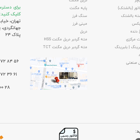
چر
دریل مگنت
برای دسترس
تور (بالشتک)
پایه مگنت
کلیک کنید:
ته بالشتک
سنگ فرز
تهران، خیاب
بکس
مینی فرز
جهانگردی،‌ 
 دنده
دریل
پلاک ۲۴
 مرکزی
مته گردبر دریل مگنت HSS
رینگ | بلبرینگ
مته گردبر دریل مگنت TCT
۵۶ ۸۴ ۶۶۷۲ – ۰۲۱
ل صنعتی
61 36 ۶۶۷۲ – ۰۲۱
د: